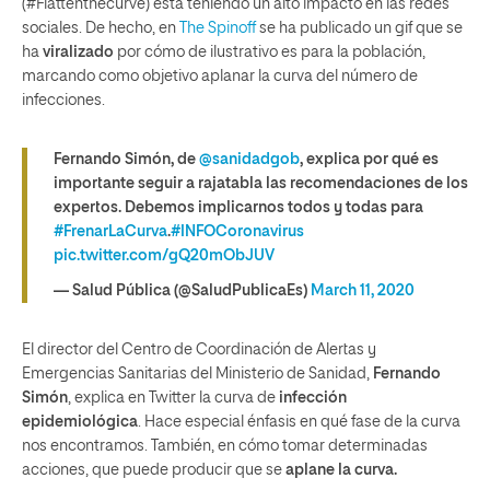
(#Flattenthecurve) está teniendo un alto impacto en las redes
sociales. De hecho, en
The Spinoff
se ha publicado un gif que se
ha
viralizado
por cómo de ilustrativo es para la población,
marcando como objetivo aplanar la curva del número de
infecciones.
Fernando Simón, de
@sanidadgob
, explica por qué es
importante seguir a rajatabla las recomendaciones de los
expertos. Debemos implicarnos todos y todas para
#FrenarLaCurva
.
#INFOCoronavirus
pic.twitter.com/gQ20mObJUV
— Salud Pública (@SaludPublicaEs)
March 11, 2020
El director del Centro de Coordinación de Alertas y
Emergencias Sanitarias del Ministerio de Sanidad,
Fernando
Simón
, explica en Twitter la curva de
infección
epidemiológica
. Hace especial énfasis en qué fase de la curva
nos encontramos. También, en cómo tomar determinadas
acciones, que puede producir que se
aplane la curva.