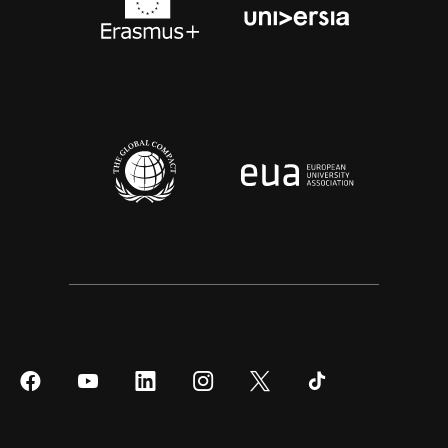
Síguenos
Síguenos
Síguenos
Síguenos
Síguenos
Síguenos
en
en
en
en
en
en
Facebook
YouTube
LinkedIn
Instagram
Twitter
Tiktok