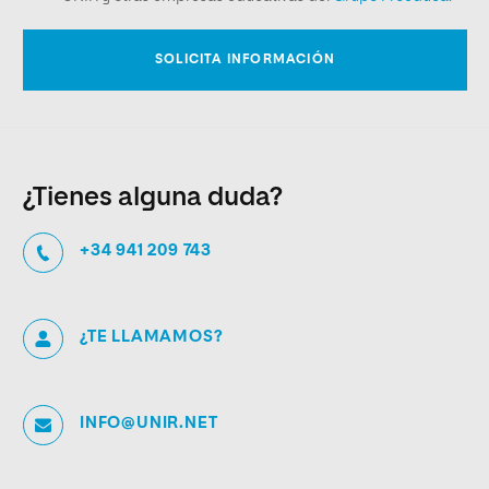
¿Tienes alguna duda?
+34 941 209 743
¿TE LLAMAMOS?
INFO@UNIR.NET