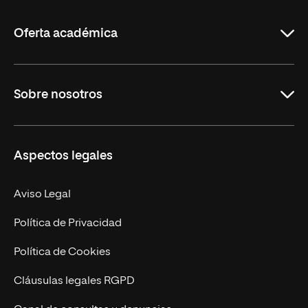
La
Rioja
Oferta académica
Grados
Sobre nosotros
Másteres Oficiales
Másteres Propios
Misión y Valores
Aspectos legales
Doctorados
Facultades
Experto Universitario
Nuestro Equipo
Aviso Legal
Postgrados
Trabaja en UNIR
Política de Privacidad
Cursos Universitarios
Actualidad
Política de Cookies
UNIR Revista
Cláusulas legales RGPD
Eventos