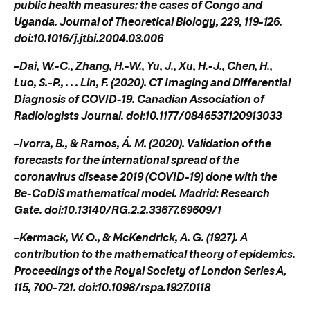
public health measures: the cases of Congo and
Uganda. Journal of Theoretical Biology, 229, 119-126.
doi:10.1016/j.jtbi.2004.03.006
–Dai, W.-C., Zhang, H.-W., Yu, J., Xu, H.-J., Chen, H.,
Luo, S.-P., . . . Lin, F. (2020). CT Imaging and Differential
Diagnosis of COVID-19. Canadian Association of
Radiologists Journal. doi:10.1177/0846537120913033
–Ivorra, B., & Ramos, Á. M. (2020). Validation of the
forecasts for the international spread of the
coronavirus disease 2019 (COVID-19) done with the
Be-CoDiS mathematical model. Madrid: Research
Gate. doi:10.13140/RG.2.2.33677.69609/1
–Kermack, W. O., & McKendrick, A. G. (1927). A
contribution to the mathematical theory of epidemics.
Proceedings of the Royal Society of London Series A,
115, 700-721. doi:10.1098/rspa.1927.0118