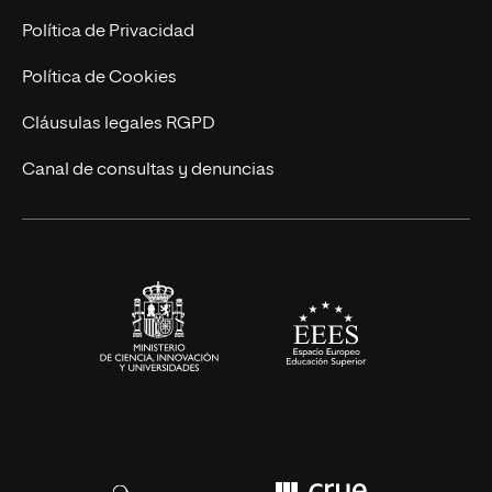
Postgrados
Trabaja en UNIR
Política de Privacidad
Cursos Universitarios
Actualidad
Política de Cookies
UNIR Revista
Cláusulas legales RGPD
Eventos
Canal de consultas y denuncias
Alianzas corporativas
Sala de prensa
Contacto