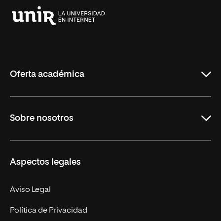
Universidad
Internacional
de
La
Rioja
Oferta académica
Grados
Sobre nosotros
Másteres Oficiales
Másteres Propios
Misión y Valores
Aspectos legales
Doctorados
Facultades
Experto Universitario
Nuestro Equipo
Aviso Legal
Postgrados
Trabaja en UNIR
Política de Privacidad