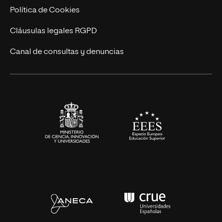
Cursos Universitarios
Actualidad
Política de Cookies
UNIR Revista
Cláusulas legales RGPD
Eventos
Canal de consultas y denuncias
Alianzas corporativas
Sala de prensa
Contacto