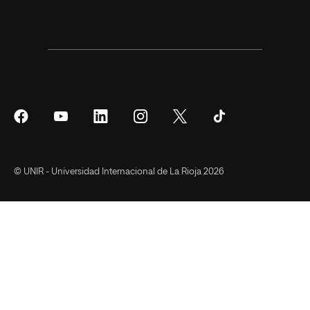
Síguenos
Síguenos
Síguenos
Síguenos
Síguenos
Síguenos
en
en
en
en
en
en
Facebook
YouTube
LinkedIn
Instagram
Twitter
Tiktok
© UNIR - Universidad Internacional de La Rioja 2026