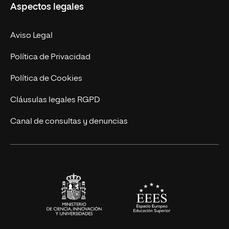
Aspectos legales
Doctorados
Facultades
Experto Universitario
Nuestro Equipo
Aviso Legal
Postgrados
Trabaja en UNIR
Política de Privacidad
Cursos Universitarios
Actualidad
Política de Cookies
UNIR Revista
Cláusulas legales RGPD
Eventos
Canal de consultas y denuncias
Alianzas corporativas
Sala de prensa
Contacto