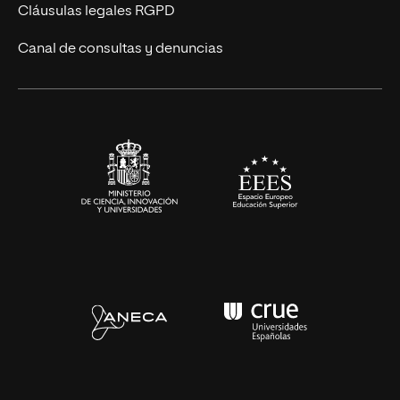
UNIR Revista
Cláusulas legales RGPD
Eventos
Canal de consultas y denuncias
Alianzas corporativas
Sala de prensa
Contacto