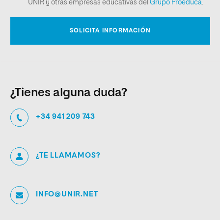
¿Tienes alguna duda?
+34 941 209 743
¿TE LLAMAMOS?
INFO@UNIR.NET