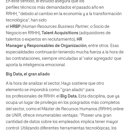
En este sentido, el estudio asegura que los
perfiles técnicos más demandados el pasado año en
RRHH, “debido al cambio en la economía y a la transformación
tecnológica”, han sido
el
HRBP
(
Human Resources Business Partner
, o Socio de
Negocio en RRHH),
Talent Acquisitions
(adquisidores de
talentos o expertos en reclutamiento),
HR
Manager y Responsables de Organización
, entre otros. Esas
especialidades continuarán teniendo mucha fuerza a la hora de
las contrataciones, siempre vinculadas al ‘valor agregado’ que
aporta la inteligencia emocional.
Big Data, el gran aliado
A la hora de analizar el sector, Hays sostiene que otro
elemento se impondrá como “gran aliado” para
los profesionales de RRHH: el
Big Data.
Esta disciplina, que ya
ocupa un lugar de privilegio en los posgrados más completos
del sector, como el Máster de Recursos Humanos (RRHH) online
de UNIR, ofrece innumerables ventajas: “Poseer una gran
cantidad de datos sobre los empleados implica tener mayor
control. Utilizando diferentes herramientas tecnológicas, los