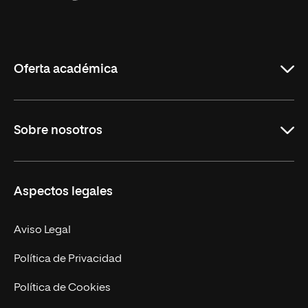
Universidad
Internacional
de
La
Rioja
Oferta académica
Grados
Sobre nosotros
Másteres Oficiales
Másteres Propios
Misión y Valores
Aspectos legales
Doctorados
Facultades
Experto Universitario
Nuestro Equipo
Aviso Legal
Postgrados
Trabaja en UNIR
Política de Privacidad
Cursos Universitarios
Actualidad
Política de Cookies