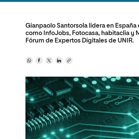
Diseño
Ingeniería y Tecnología
Ciencias P
Escuela de Humanidades
Ofici
Ciencias de la Salud
Diseño
Internacio
Inter
Normas de Organización y
Ciencias Sociales
Ciencias de la Salud
Funcionamiento
Gianpaolo Santorsola lidera en España
como InfoJobs, Fotocasa, habitaclia y 
Humanidades
Ciencias Sociales
Fórum de Expertos Digitales de UNIR.
Artes
Humanidades
Música
Artes
Música