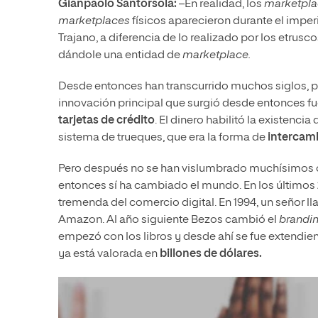
Gianpaolo Santorsola:
–En realidad, los
marketpl
marketplaces
físicos aparecieron durante el imperio
Trajano, a diferencia de lo realizado por los etrusco
dándole una entidad de
marketplace.
Desde entonces han transcurrido muchos siglos, 
innovación principal que surgió desde entonces fu
tarjetas de crédito
. El dinero habilitó la existen
sistema de trueques, que era la forma de
intercamb
Pero después no se han vislumbrado muchísimos c
entonces sí ha cambiado el mundo. En los últimos
tremenda del comercio digital. En 1994, un señor 
Amazon. Al año siguiente Bezos cambió el
brandi
empezó con los libros y desde ahí se fue extendi
ya está valorada en
billones de dólares.