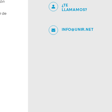
ión
¿TE
LLAMAMOS?
r de
INFO@UNIR.NET