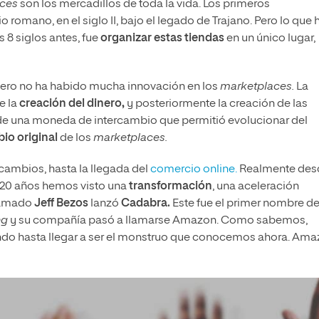
aces
son los mercadillos de toda la vida. Los primeros
 romano, en el siglo II, bajo el legado de Trajano. Pero lo que 
s 8 siglos antes, fue
organizar estas tiendas
en un único lugar,
pero no ha habido mucha innovación en los
marketplaces.
La
e la
creación del dinero,
y posteriormente la creación de las
cia de una moneda de intercambio que permitió evolucionar del
io original
de los
marketplaces.
ambios, hasta la llegada del
comercio online.
Realmente des
 20 años hemos visto una
transformación
, una aceleración
llamado
Jeff Bezos
lanzó
Cadabra.
Este fue el primer nombre d
ng
y su compañía pasó a llamarse Amazon. Como sabemos,
endo hasta llegar a ser el monstruo que conocemos ahora. Am