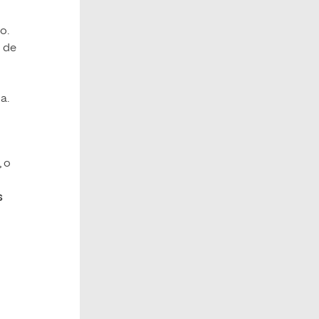
o.
s de
a.
, o
s