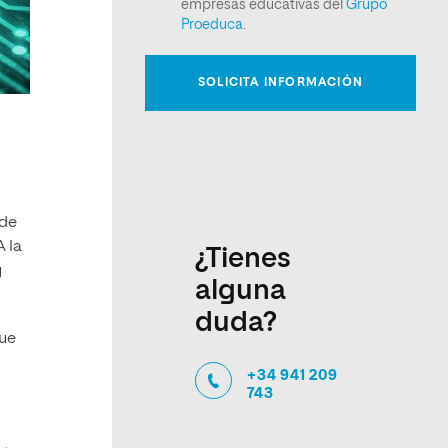
 de
A la
¿Tienes
y
alguna
duda?
que
+34 941 209
743