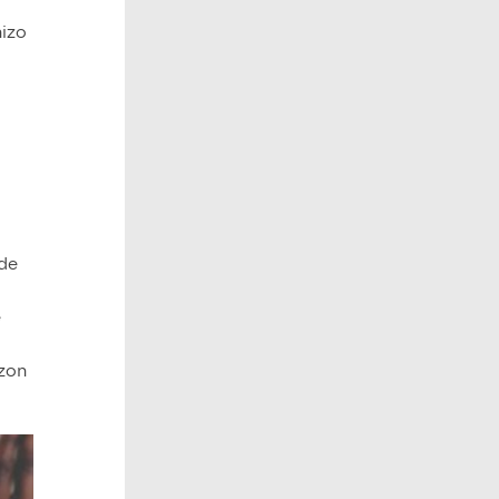
hizo
de
e
azon