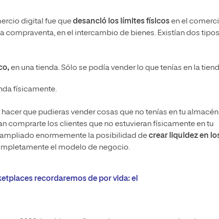
rcio digital fue que
desancló los límites físicos
en el comerci
 la compraventa, en el intercambio de bienes. Existían dos tipo
ico,
en una tienda. Sólo se podía vender lo que tenías en la tiend
enda físicamente.
y hacer que pudieras vender cosas que no tenías en tu almacén
an comprarte los clientes que no estuvieran físicamente en tu
a ampliado enormemente la posibilidad de
crear liquidez en lo
completamente el modelo de negocio.
etplaces recordaremos de por vida: el