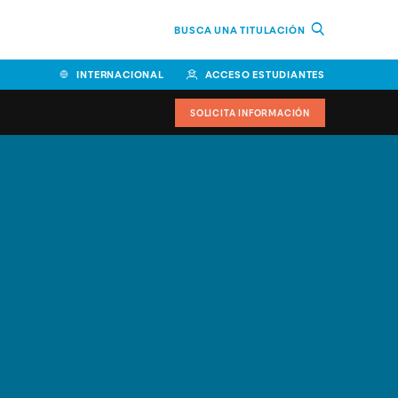
BUSCA UNA TITULACIÓN
INTERNACIONAL
ACCESO ESTUDIANTES
SOLICITA INFORMACIÓN
Facultad de Ciencias de la
Educación y Humanidades
Facultad de Ciencias de la
Salud
Facultad de Economía y
Empresa
Escuela Superior de Ingeniería
y Tecnología (ESIT)
Facultad de Derecho