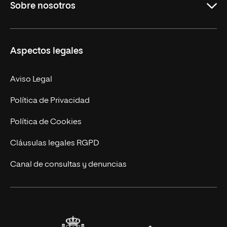
Sobre nosotros
Másteres Oficiales
Másteres Propios
Misión y Valores
Aspectos legales
Doctorados
Facultades
Experto Universitario
Nuestro Equipo
Aviso Legal
Postgrados
Trabaja en UNIR
Política de Privacidad
Cursos Universitarios
Actualidad
Política de Cookies
UNIR Revista
Cláusulas legales RGPD
Eventos
Canal de consultas y denuncias
Alianzas corporativas
Sala de prensa
Contacto