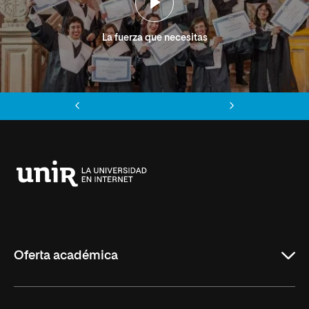
La fuerza que necesitas
Anterior
Siguiente
Universidad
Internacional
de
La
Rioja
Oferta académica
Grados