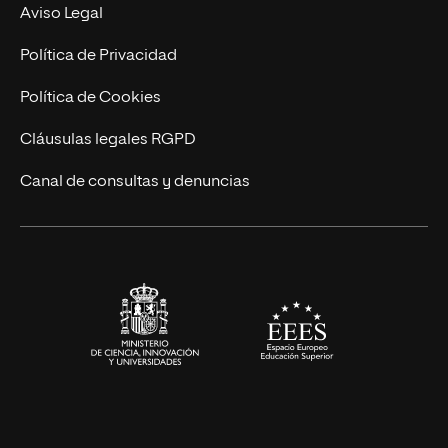
Experto Universitario
Nuestro Equipo
Aviso Legal
Postgrados
Trabaja en UNIR
Política de Privacidad
Cursos Universitarios
Actualidad
Política de Cookies
UNIR Revista
Cláusulas legales RGPD
Eventos
Canal de consultas y denuncias
Alianzas corporativas
Sala de prensa
Contacto