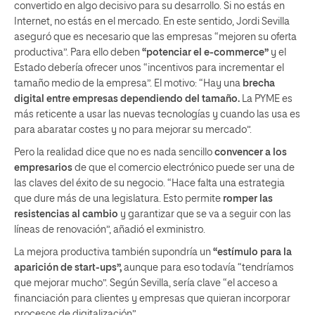
convertido en algo decisivo para su desarrollo. Si no estás en
Internet, no estás en el mercado. En este sentido, Jordi Sevilla
aseguró que es necesario que las empresas “mejoren su oferta
productiva”. Para ello deben
“potenciar el e-commerce”
y el
Estado debería ofrecer unos “incentivos para incrementar el
tamaño medio de la empresa”. El motivo: “Hay una
brecha
digital entre empresas dependiendo del tamaño
.
La PYME es
más reticente a usar las nuevas tecnologías y cuando las usa es
para abaratar costes y no para mejorar su mercado”.
Pero la realidad dice que no es nada sencillo
convencer a los
empresarios
de que el comercio electrónico puede ser una de
las claves del éxito de su negocio. “Hace falta una estrategia
que dure más de una legislatura. Esto permite
romper las
resistencias al cambio
y garantizar que se va a seguir con las
líneas de renovación”, añadió el exministro.
La mejora productiva también supondría un
“estímulo para la
aparición de start-ups”
,
aunque para eso todavía “tendríamos
que mejorar mucho”. Según Sevilla, sería clave “el acceso a
financiación para clientes y empresas que quieran incorporar
procesos de digitalización”.