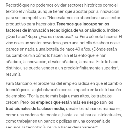
Recordó que no podemos olvidar sectores históricos como el
textil o el vinícola, aunque tienen que apostar por la innovación
para ser competitivos. “Necesitamos no abandonar una sector
productivo para hacer otro.
Tenemos que incorporar los
factores de innovación tecnológica de valor añadido
. Inditex.
¿Qué hace? Ropa. ¿Eso es novedoso? no. Pero cómo la hace sí. El
vino no es un sector novedoso, pero una botella de ahora no se
parece en nada a una botella de hace 40 años. ¿Dónde están
los cambios? En cómo lo hacen. En el talento que le han
añadido, la innovación, el valor añadido, la marca. Esto le hace
distinto y se puede vender a un precio infinitamente superior”,
resumía
Para Garicano, el problema del empleo radica en que el cambio
tecnológico y la globalización con su impacto en la distribución
de empleo. “Por la parte más baja y más altos, los trabajos
crecen. Pero
los empleos que están más en riesgo son los
tradicionales de la clase media
,
desde los rutinarios manuales,
como una cadena de montaje, hasta los rutinarios intelectuales,
como trabajar en un banco o pólizas en una compañía de
seguros, la tecnología los va a hacer desaparecer”.