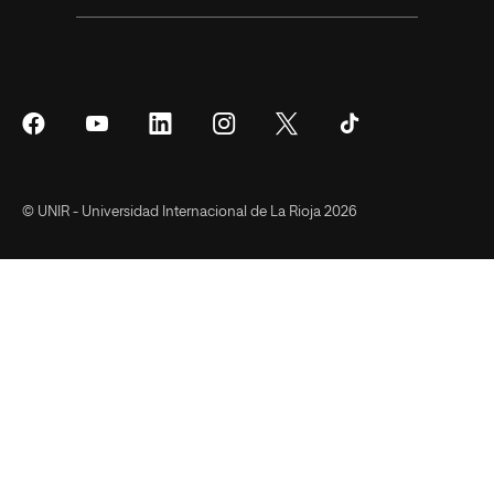
Síguenos
Síguenos
Síguenos
Síguenos
Síguenos
Síguenos
en
en
en
en
en
en
Facebook
YouTube
LinkedIn
Instagram
Twitter
Tiktok
© UNIR - Universidad Internacional de La Rioja 2026