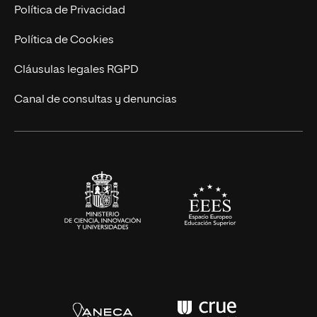
Postgrados
Trabaja en UNIR
Política de Privacidad
Cursos Universitarios
Actualidad
Política de Cookies
UNIR Revista
Cláusulas legales RGPD
Eventos
Canal de consultas y denuncias
Alianzas corporativas
Sala de prensa
Contacto