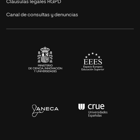
UNIR Revista
Cláusulas legales RGPD
Eventos
Canal de consultas y denuncias
Alianzas corporativas
Sala de prensa
Contacto