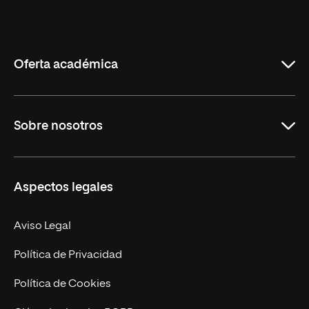
Universidad
Internacional
de
La
Rioja
Oferta académica
Grados
Sobre nosotros
Másteres Oficiales
Másteres Propios
Misión y Valores
Aspectos legales
Doctorados
Facultades
Experto Universitario
Nuestro Equipo
Aviso Legal
Postgrados
Trabaja en UNIR
Política de Privacidad
Cursos Universitarios
Actualidad
Política de Cookies