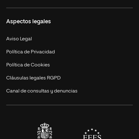
Másteres Propios
Misión y Valores
Aspectos legales
Doctorados
Facultades
Experto Universitario
Nuestro Equipo
Aviso Legal
Postgrados
Trabaja en UNIR
Política de Privacidad
Cursos Universitarios
Actualidad
Política de Cookies
UNIR Revista
Cláusulas legales RGPD
Eventos
Canal de consultas y denuncias
Alianzas corporativas
Sala de prensa
Contacto