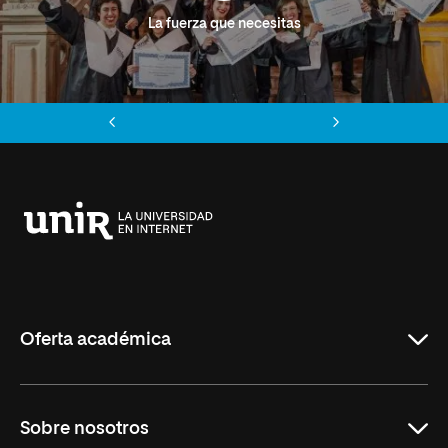
La fuerza que necesitas
Anterior
Siguiente
Universidad
Internacional
de
La
Rioja
Oferta académica
Grados
Sobre nosotros
Másteres Oficiales