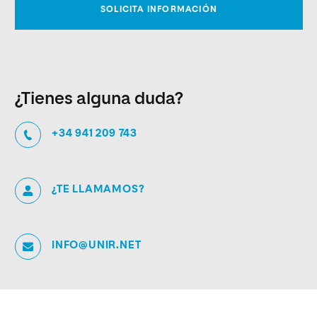
¿Tienes alguna duda?
+34 941 209 743
¿TE LLAMAMOS?
INFO@UNIR.NET