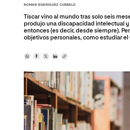
Diseño
Ingeniería y Tecnología
ROMÁN RODRÍGUEZ CURBELO
Ciencias P
Escuela de Humanidades
Ofici
Ciencias de la Salud
Diseño
Internacio
Inter
Tíscar vino al mundo tras solo seis me
Normas de Organización y
Ciencias Sociales
Ciencias de la Salud
Funcionamiento
produjo una discapacidad intelectual y
entonces (es decir, desde siempre). Pero
Humanidades
Ciencias Sociales
objetivos personales, como estudiar el
Artes
Humanidades
Música
Artes
Música