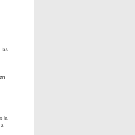
 las
en
ella
 a