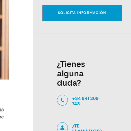
¿Tienes
alguna
duda?
+34 941 209
743
ió
re
¿TE