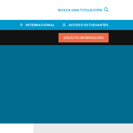
BUSCA UNA TITULACIÓN
INTERNACIONAL
ACCESO ESTUDIANTES
SOLICITA INFORMACIÓN
Facultad de Ciencias de la
Educación y Humanidades
Facultad de Ciencias de la
Salud
Facultad de Economía y
Empresa
Escuela Superior de Ingeniería
y Tecnología (ESIT)
Facultad de Derecho