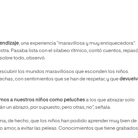
endizaje
, una experiencia “maravillosa y muy enriquecedora”.
tra. Pasaba lista con el silabeo rítmico, contó cuentos, repasó
 sobre todo, observó.
escubrir los mundos maravillosos que esconden los niños.
chas, con sentimientos que se han de respetar, y que
devuelv
amos a nuestros niños como peluches
a los que abrazar solo
 un abrazo, por supuesto; pero otras, no”, señala.
tima, de hecho, que los niños han podido aprender muy bien de 
o amor, a evitar las peleas. Conocimientos que tiene grabados