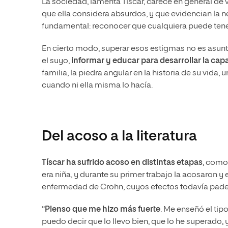
La sociedad, lamenta Tíscar, carece en general de 
que ella considera absurdos, y que evidencian la 
fundamental: reconocer que cualquiera puede tener
En cierto modo, superar esos estigmas no es asunto
el suyo,
informar y educar para desarrollar la ca
familia, la piedra angular en la historia de su vida
cuando ni ella misma lo hacía.
Del acoso a la literatura
Tíscar ha sufrido acoso en distintas etapas
, como
era niña, y durante su primer trabajo la acosaron y 
enfermedad de Crohn, cuyos efectos todavía pade
“
Pienso que me hizo más fuerte
. Me enseñó el tip
puedo decir que lo llevo bien, que lo he superado,