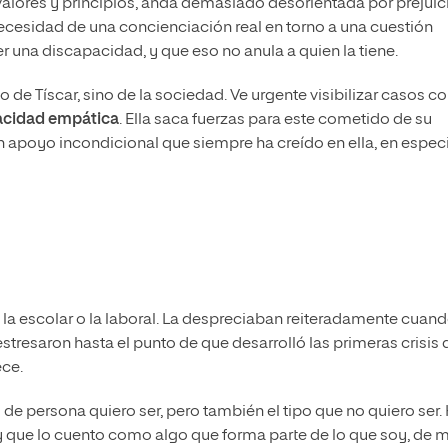
valores y principios, anda demasiado desorientada por prejuic
necesidad de una concienciación real en torno a una cuestión
 una discapacidad, y que eso no anula a quien la tiene.
 de Tíscar, sino de la sociedad. Ve urgente visibilizar casos 
pacidad empática
. Ella saca fuerzas para este cometido de su
, un apoyo incondicional que siempre ha creído en ella, en espec
 la escolar o la laboral. La despreciaban reiteradamente cuan
estresaron hasta el punto de que desarrolló las primeras crisis 
ce.
o de persona quiero ser, pero también el tipo que no quiero ser.
 y que lo cuento como algo que forma parte de lo que soy, de m