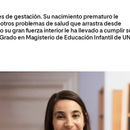
Máster Universitario en Psicopedagogía
olíticas y Relaciones
Acceso universitario para
na de Movilidad
nales
mayores
nacional
Máster Universitario en Atención Temprana y
ses de gestación. Su nacimiento prematuro le
Desarrollo Infantil
 otros problemas de salud que arrastra desde
Máster Universitario en Enseñanza de Español
 su gran fuerza interior le ha llevado a cumplir 
como Lengua Extranjera (ELE)
 Grado en Magisterio de Educación Infantil de UN