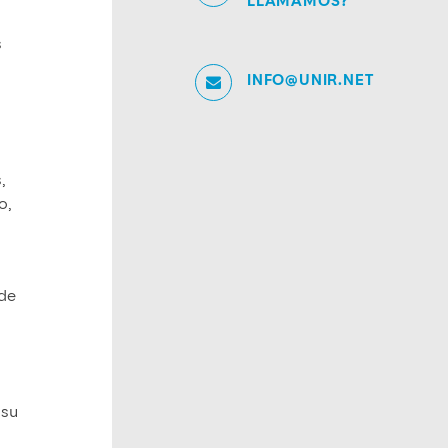
LLAMAMOS?
s
INFO@UNIR.NET
,
o,
 de
 su