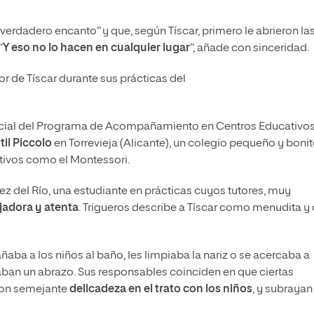
rdadero encanto” y que, según Tíscar, primero le abrieron la
“
Y eso no lo hacen en cualquier lugar
”, añade con sinceridad.
 de Tíscar durante sus prácticas del
encial del Programa de Acompañamiento en Centros Educativos
il Piccolo
en Torrevieja (Alicante), un colegio pequeño y bonit
tivos como el Montessori.
ez del Río, una estudiante en prácticas cuyos tutores, muy
jadora y atenta
. Trigueros describe a Tíscar como menudita y
a a los niños al baño, les limpiaba la nariz o se acercaba a
taban un abrazo. Sus responsables coinciden en que ciertas
ron semejante
delicadeza en el trato con los niños
, y subrayan