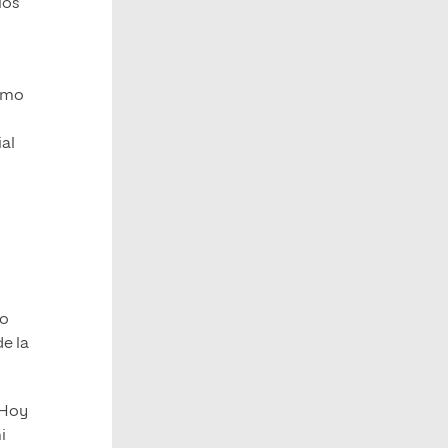
ios
como
ial
do
de la
 Hoy
i