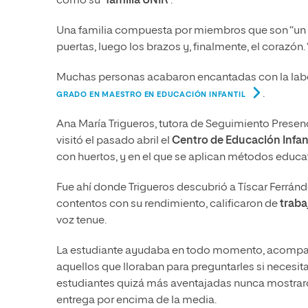
como su “
familia UNIR
”.
Una familia compuesta por miembros que son “un ve
puertas, luego los brazos y, finalmente, el corazón. 
Muchas personas acabaron encantadas con la labor
.
GRADO EN MAESTRO EN EDUCACIÓN INFANTIL
Ana María Trigueros, tutora de Seguimiento Pres
visitó el pasado abril el
Centro de Educación Infant
con huertos, y en el que se aplican métodos educa
Fue ahí donde Trigueros descubrió a Tíscar Ferránd
contentos con su rendimiento, calificaron de
traba
voz tenue.
La estudiante ayudaba en todo momento, acompañab
aquellos que lloraban para preguntarles si necesi
estudiantes quizá más aventajadas nunca mostra
entrega por encima de la media.