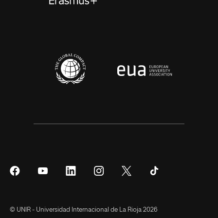
Síguenos
Síguenos
Síguenos
Síguenos
Síguenos
Síguenos
en
en
en
en
en
en
Facebook
YouTube
LinkedIn
Instagram
Twitter
Tiktok
© UNIR - Universidad Internacional de La Rioja 2026