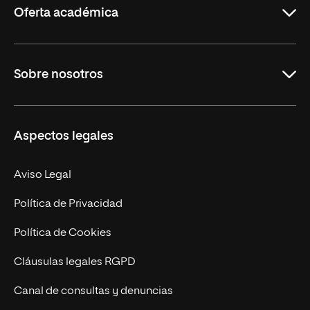
Oferta académica
Grados
Sobre nosotros
Másteres Oficiales
Másteres Propios
Misión y Valores
Aspectos legales
Doctorados
Facultades
Experto Universitario
Nuestro Equipo
Aviso Legal
Postgrados
Trabaja en UNIR
Política de Privacidad
Cursos Universitarios
Actualidad
Política de Cookies
UNIR Revista
Cláusulas legales RGPD
Eventos
Canal de consultas y denuncias