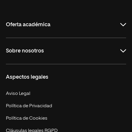
Internacional
de
La
Rioja
Oferta académica
Grados
Sobre nosotros
Másteres Oficiales
Másteres Propios
Misión y Valores
Aspectos legales
Doctorados
Facultades
Experto Universitario
Nuestro Equipo
Aviso Legal
Postgrados
Trabaja en UNIR
Política de Privacidad
Cursos Universitarios
Actualidad
Política de Cookies
UNIR Revista
Cláusulas legales RGPD