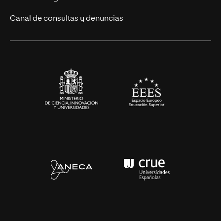
Eventos
Canal de consultas y denuncias
Alianzas corporativas
Sala de prensa
Contacto