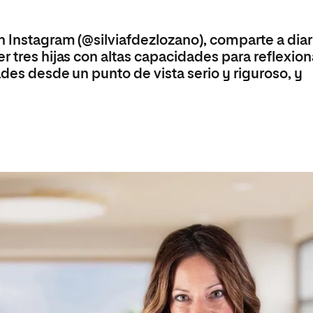
Máster Universitario en Psicopedagogía
olíticas y Relaciones
Acceso universitario para
na de Movilidad
nales
mayores
nacional
Máster Universitario en Atención Temprana y
n Instagram (@silviafdezlozano), comparte a diar
Desarrollo Infantil
r tres hijas con altas capacidades para reflexion
Máster Universitario en Enseñanza de Español
ades desde un punto de vista serio y riguroso, y
como Lengua Extranjera (ELE)