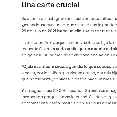
Una carta crucial
Su cuenta de Instagram era hasta entonces @cua
@cuandonaceunsueno, que estrenó tras la pandemia
29 de julio de 2021 hubo un clic
. Esa madrugada le
La descripción de aquella madre sobre su hijo le en
recuerda Silvia.
La carta pedía que la muerte del n
colgó en IG su primer vídeo de concienciación. L
“
Ojalá esa madre sepa algún día lo que supuso su 
a pasar, por los niños que vienen detrás, por mis h
que no fue vista”, confiesa. Y desde hace un mes s
Ya la siguen casi 30.000 usuarios. Su éxito es inn
inesperado porque jamás lo buscó. Su idea origin
combinar una visión positiva con las dosis de rea