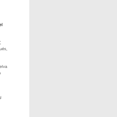
el
,
ués,
elva
a
y