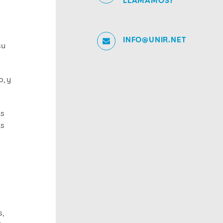
LLAMAMOS?
INFO@UNIR.NET
su
, y
as
ás
s,