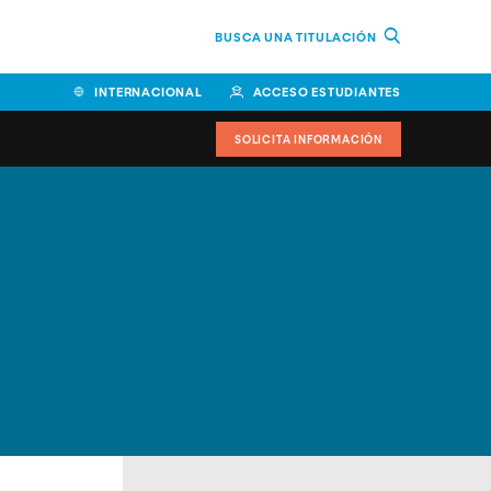
BUSCA UNA TITULACIÓN
INTERNACIONAL
ACCESO ESTUDIANTES
SOLICITA INFORMACIÓN
Facultad de Ciencias de la
Educación y Humanidades
Facultad de Ciencias de la
Salud
Facultad de Economía y
Empresa
Escuela Superior de Ingeniería
y Tecnología (ESIT)
Facultad de Derecho