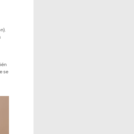
n).
s
ién
e se