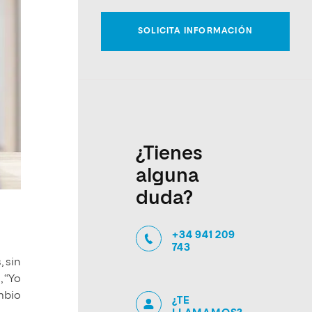
¿Tienes
alguna
duda?
+34 941 209
743
 sin
, “Yo
ambio
¿TE