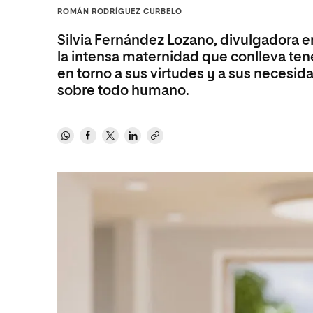
Diseño
Ingeniería y Tecnología
ROMÁN RODRÍGUEZ CURBELO
Ciencias P
Escuela de Humanidades
Ofici
Ciencias de la Salud
Diseño
Internacio
Inter
Silvia Fernández Lozano, divulgadora e
Normas de Organización y
Ciencias Sociales
Ciencias de la Salud
Funcionamiento
la intensa maternidad que conlleva tene
en torno a sus virtudes y a sus necesid
Humanidades
Ciencias Sociales
sobre todo humano.
Artes
Humanidades
Música
Artes
Música