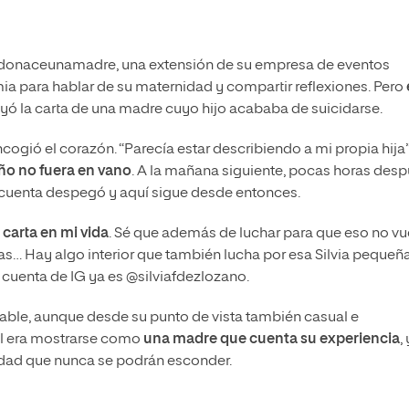
ndonaceunamadre, una extensión de su empresa de eventos
 para hablar de su maternidad y compartir reflexiones. Pero
yó la carta de una madre cuyo hijo acababa de suicidarse.
cogió el corazón. “Parecía estar describiendo a mi propia hija”
iño no fuera en vano
. A la mañana siguiente, pocas horas desp
a cuenta despegó y aquí sigue desde entonces.
carta en mi vida
. Sé que además de luchar para que eso no vu
ijas… Hay algo interior que también lucha por esa Silvia pequeñ
u cuenta de IG ya es @silviafdezlozano.
egable, aunque desde su punto de vista también casual e
al era mostrarse como
una madre que cuenta su experiencia
, 
lidad que nunca se podrán esconder.