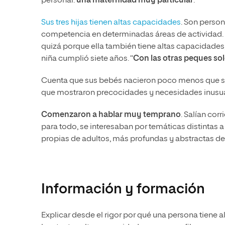
personal:
una maternidad muy particular
.
Sus tres hijas tienen altas capacidades
. Son perso
competencia en determinadas áreas de actividad. 
quizá porque ella también tiene altas capacidade
niña cumplió siete años. “
Con las otras peques sol
Cuenta que sus bebés nacieron poco menos que suj
que mostraron precocidades y necesidades inusuale
Comenzaron a hablar muy temprano
. Salían co
para todo, se interesaban por temáticas distintas 
propias de adultos, más profundas y abstractas de
Información y formación
Explicar desde el rigor por qué una persona tiene 