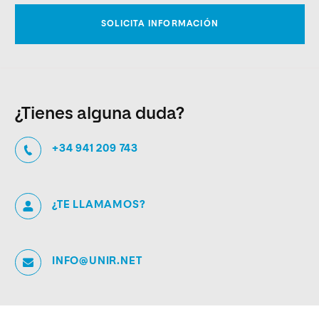
¿Tienes alguna duda?
+34 941 209 743
¿TE LLAMAMOS?
INFO@UNIR.NET