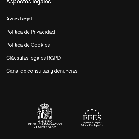
Aspectos legales
Doctorados
Facultades
Experto Universitario
Nuestro Equipo
Aviso Legal
Postgrados
Trabaja en UNIR
Política de Privacidad
Cursos Universitarios
Actualidad
Política de Cookies
UNIR Revista
Cláusulas legales RGPD
Eventos
Canal de consultas y denuncias
Alianzas corporativas
Sala de prensa
Contacto