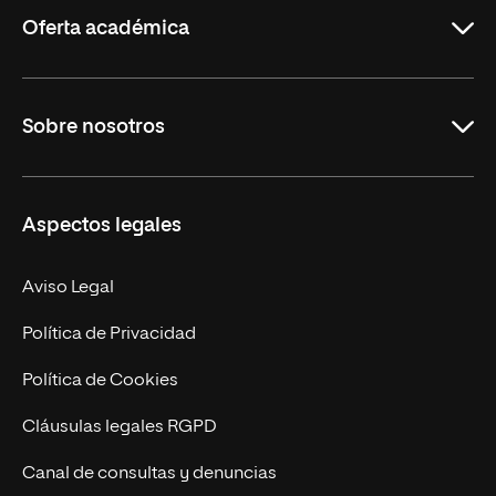
Oferta académica
Grados
Sobre nosotros
Másteres Oficiales
Másteres Propios
Misión y Valores
Aspectos legales
Doctorados
Facultades
Experto Universitario
Nuestro Equipo
Aviso Legal
Postgrados
Trabaja en UNIR
Política de Privacidad
Cursos Universitarios
Actualidad
Política de Cookies
UNIR Revista
Cláusulas legales RGPD
Eventos
Canal de consultas y denuncias