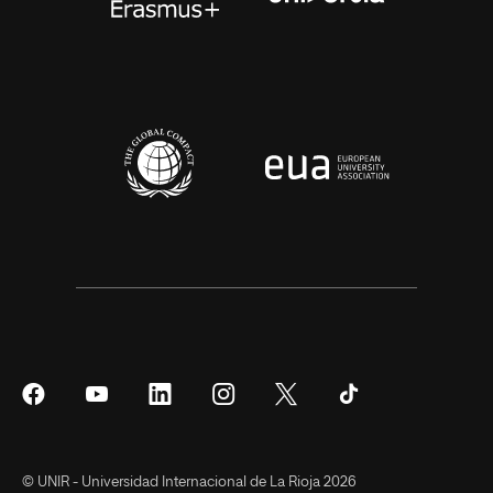
Síguenos
Síguenos
Síguenos
Síguenos
Síguenos
Síguenos
en
en
en
en
en
en
Facebook
YouTube
LinkedIn
Instagram
Twitter
Tiktok
© UNIR - Universidad Internacional de La Rioja 2026