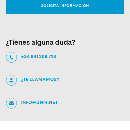
¿Tienes alguna duda?
+34 941 209 743
¿TE LLAMAMOS?
INFO@UNIR.NET