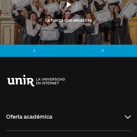
La fuerza que necesitas
Anterior
Siguiente
Universidad
Internacional
de
La
Rioja
Oferta académica
Grados