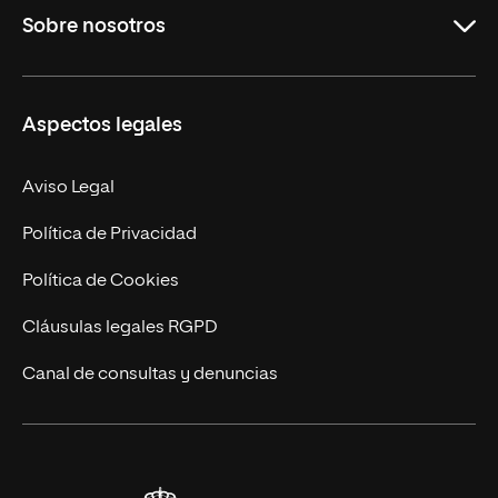
Sobre nosotros
Másteres Oficiales
Másteres Propios
Misión y Valores
Aspectos legales
Doctorados
Facultades
Experto Universitario
Nuestro Equipo
Aviso Legal
Postgrados
Trabaja en UNIR
Política de Privacidad
Cursos Universitarios
Actualidad
Política de Cookies
UNIR Revista
Cláusulas legales RGPD
Eventos
Canal de consultas y denuncias
Alianzas corporativas
Sala de prensa