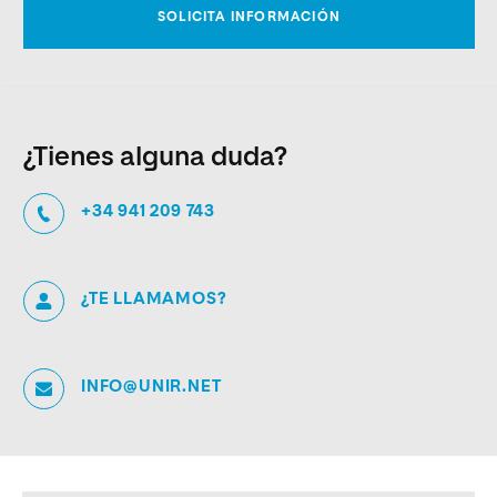
¿Tienes alguna duda?
+34 941 209 743
¿TE LLAMAMOS?
INFO@UNIR.NET