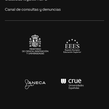
Eventos
Canal de consultas y denuncias
Alianzas corporativas
Sala de prensa
Contacto