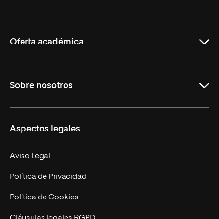
Universidad
Internacional
de
La
Rioja
Oferta académica
Grados
Sobre nosotros
Másteres Oficiales
Másteres Propios
Misión y Valores
Aspectos legales
Doctorados
Facultades
Experto Universitario
Nuestro Equipo
Aviso Legal
Postgrados
Trabaja en UNIR
Política de Privacidad
Cursos Universitarios
Actualidad
Política de Cookies
UNIR Revista
Cláusulas legales RGPD