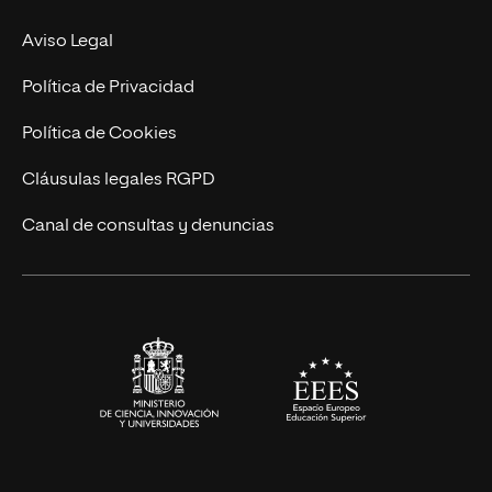
Experto Universitario
Nuestro Equipo
Aviso Legal
Postgrados
Trabaja en UNIR
Política de Privacidad
Cursos Universitarios
Actualidad
Política de Cookies
UNIR Revista
Cláusulas legales RGPD
Eventos
Canal de consultas y denuncias
Alianzas corporativas
Sala de prensa
Contacto