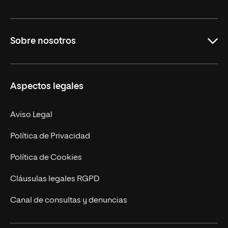
Grados
Sobre nosotros
Másteres Oficiales
Másteres Propios
Misión y Valores
Aspectos legales
Doctorados
Facultades
Experto Universitario
Nuestro Equipo
Aviso Legal
Postgrados
Trabaja en UNIR
Política de Privacidad
Cursos Universitarios
Actualidad
Política de Cookies
UNIR Revista
Cláusulas legales RGPD
Eventos
Canal de consultas y denuncias
Alianzas corporativas