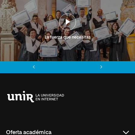
La fuerza que necesitas
Anterior
Siguiente
Universidad
Internacional
de
La
Rioja
Oferta académica