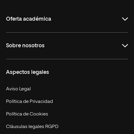
de
La
Rioja
Oferta académica
Grados
Sobre nosotros
Másteres Oficiales
Másteres Propios
Misión y Valores
Aspectos legales
Doctorados
Facultades
Experto Universitario
Nuestro Equipo
Aviso Legal
Postgrados
Trabaja en UNIR
Política de Privacidad
Cursos Universitarios
Actualidad
Política de Cookies
UNIR Revista
Cláusulas legales RGPD