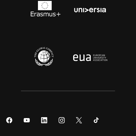
Síguenos
Síguenos
Síguenos
Síguenos
Síguenos
Síguenos
en
en
en
en
en
en
Facebook
YouTube
LinkedIn
Instagram
Twitter
Tiktok