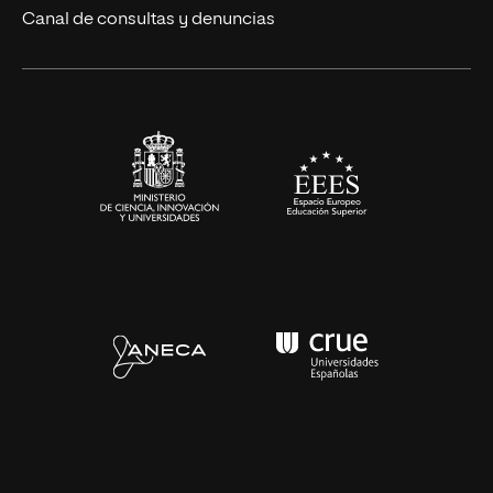
Eventos
Canal de consultas y denuncias
Alianzas corporativas
Sala de prensa
Contacto