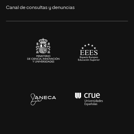
Eventos
Canal de consultas y denuncias
Alianzas corporativas
Sala de prensa
Contacto