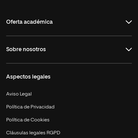
Internacional
de
La
Rioja
Oferta académica
Grados
Sobre nosotros
Másteres Oficiales
Másteres Propios
Misión y Valores
Aspectos legales
Doctorados
Facultades
Experto Universitario
Nuestro Equipo
Aviso Legal
Postgrados
Trabaja en UNIR
Política de Privacidad
Cursos Universitarios
Actualidad
Política de Cookies
UNIR Revista
Cláusulas legales RGPD