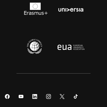
Síguenos
Síguenos
Síguenos
Síguenos
Síguenos
Síguenos
en
en
en
en
en
en
Facebook
YouTube
LinkedIn
Instagram
Twitter
Tiktok