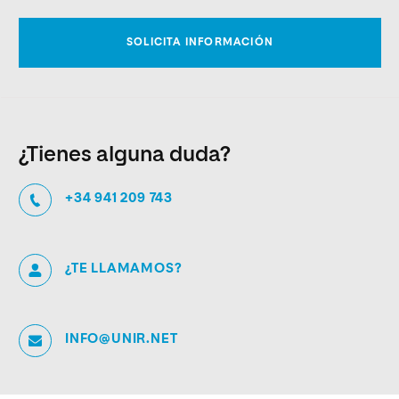
¿Tienes alguna duda?
+34 941 209 743
¿TE LLAMAMOS?
INFO@UNIR.NET