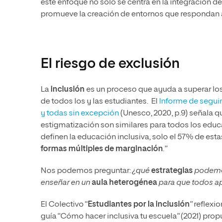
este enfoque no solo se centra en la integración 
promueve la creación de entornos que respondan a
El riesgo de exclusión
La
inclusión
es un proceso que ayuda a superar los 
de todos los y las estudiantes. El
Informe de segui
y todas sin excepción
(Unesco, 2020, p.9) señala q
estigmatización son similares para todos los educa
definen la educación inclusiva, solo el 57% de est
formas múltiples de marginación
.
”
Nos podemos preguntar:
¿qué
estrategias
podemos
enseñar en un
aula heterogénea
para que todos a
El Colectivo “
Estudiantes por la inclusión
” reflex
guía “Cómo hacer inclusiva tu escuela” (2021) pro