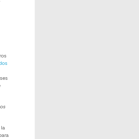
e
ros
odos
íses
e
mos
 la
para