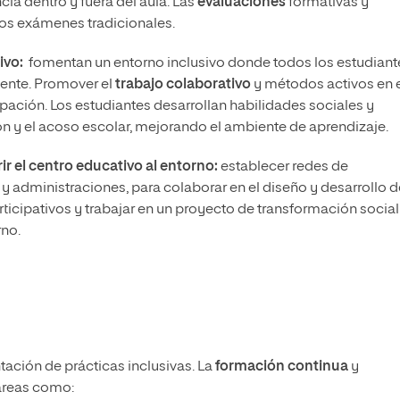
cia dentro y fuera del aula. Las
evaluaciones
formativas y
los exámenes tradicionales.
ivo:
fomentan un entorno inclusivo donde todos los estudiant
mente. Promover el
trabajo colaborativo
y métodos activos en 
ipación. Los estudiantes desarrollan habilidades sociales y
n y el acoso escolar, mejorando el ambiente de aprendizaje.
r el centro educativo al entorno:
establecer redes de
 y administraciones, para colaborar en el diseño y desarrollo d
ticipativos y trabajar en un proyecto de transformación social
rno.
ación de prácticas inclusivas. La
formación continua
y
áreas como: