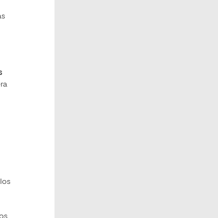
as
s
era
 los
ios