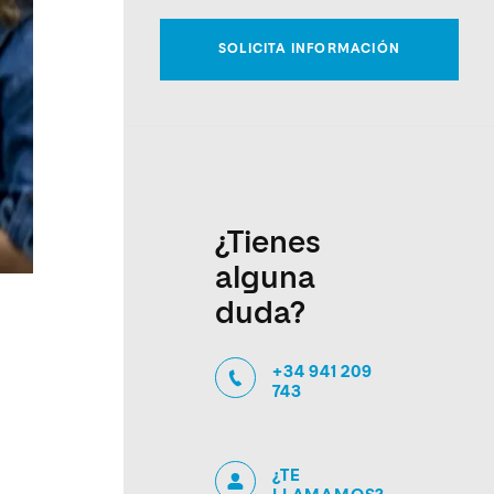
¿Tienes
alguna
duda?
+34 941 209
743
¿TE