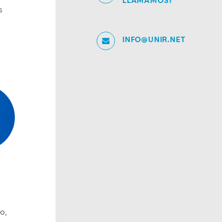
LLAMAMOS?
s
INFO@UNIR.NET
o,