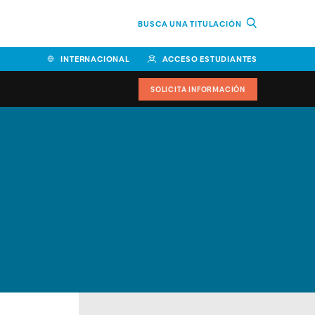
BUSCA UNA TITULACIÓN
INTERNACIONAL
ACCESO ESTUDIANTES
SOLICITA INFORMACIÓN
Facultad de Ciencias de la
Educación y Humanidades
Facultad de Ciencias de la
Salud
Facultad de Economía y
Empresa
Escuela Superior de Ingeniería
y Tecnología (ESIT)
Facultad de Derecho