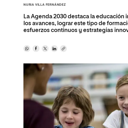
Diseño
Ingeniería y Tecnología
NURIA VILLA FERNÁNDEZ
Ciencias P
Escuela de Humanidades
Ofici
Ciencias de la Salud
Diseño
Internacio
Inter
La Agenda 2030 destaca la educación 
Normas de Organización y
Ciencias Sociales
Ciencias de la Salud
Funcionamiento
los avances, lograr este tipo de formac
esfuerzos continuos y estrategias inno
Humanidades
Ciencias Sociales
Artes
Humanidades
Música
Artes
Música