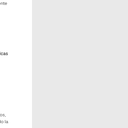
ente
icas
os,
do la