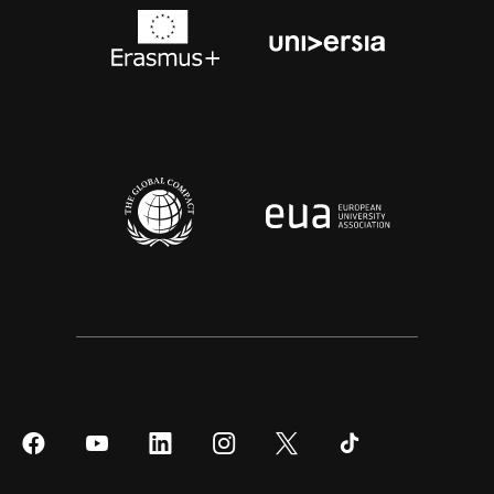
Síguenos
Síguenos
Síguenos
Síguenos
Síguenos
Síguenos
en
en
en
en
en
en
Facebook
YouTube
LinkedIn
Instagram
Twitter
Tiktok