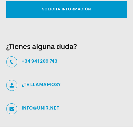
¿Tienes alguna duda?
+34 941 209 743
¿TE LLAMAMOS?
INFO@UNIR.NET