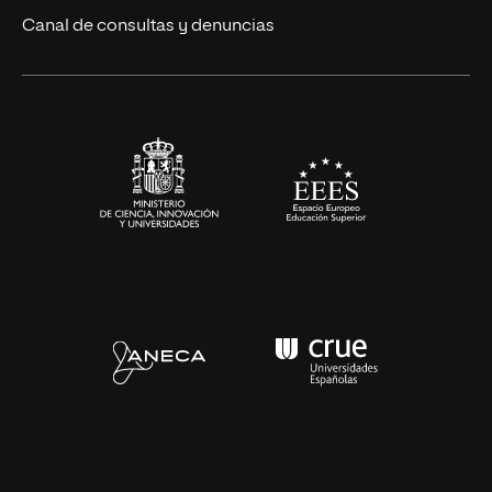
Eventos
Canal de consultas y denuncias
Alianzas corporativas
Sala de prensa
Contacto