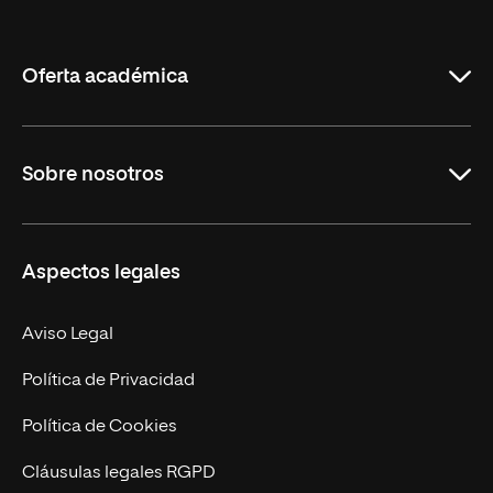
de
La
Rioja
Oferta académica
Grados
Sobre nosotros
Másteres Oficiales
Másteres Propios
Misión y Valores
Aspectos legales
Doctorados
Facultades
Experto Universitario
Nuestro Equipo
Aviso Legal
Postgrados
Trabaja en UNIR
Política de Privacidad
Cursos Universitarios
Actualidad
Política de Cookies
UNIR Revista
Cláusulas legales RGPD