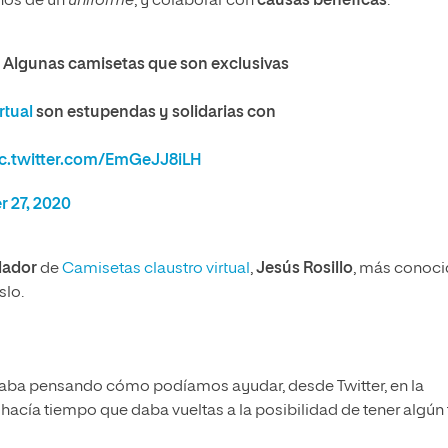
rnos de un
uniforme
, y colaborar con
causas benéficas
.
e. Algunas camisetas que son exclusivas
rtual
son estupendas y solidarias con
ic.twitter.com/EmGeJJ8iLH
 27, 2020
dador
de
Camisetas claustro virtual
,
Jesús Rosillo
, más conoc
slo.
staba pensando cómo podíamos ayudar, desde Twitter, en la
 hacía tiempo que daba vueltas a la posibilidad de tener algún 