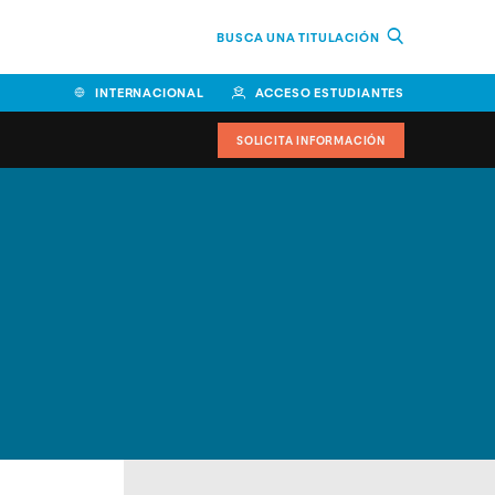
BUSCA UNA TITULACIÓN
INTERNACIONAL
ACCESO ESTUDIANTES
SOLICITA INFORMACIÓN
Facultad de Ciencias de la
Educación y Humanidades
Facultad de Ciencias de la
Salud
Facultad de Economía y
Empresa
Escuela Superior de Ingeniería
y Tecnología (ESIT)
Facultad de Derecho