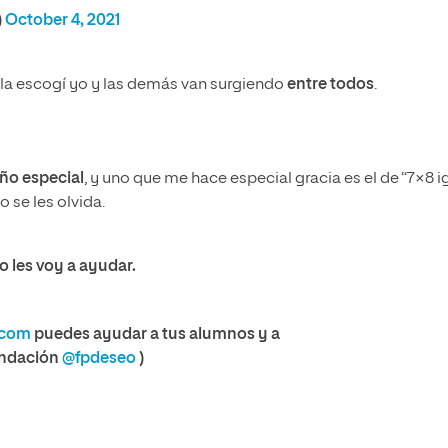
)
October 4, 2021
 la escogí yo y las demás van surgiendo
entre todos
.
iño especial
, y uno que me hace especial gracia es el de “7×8 i
o se les olvida.
 les voy a ayudar.
_com
puedes ayudar a tus alumnos y a
fundación
@fpdeseo
)