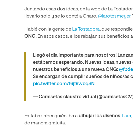
Juntando esas dos ideas, en la web de La Tostador
llevarlo solo y se lo conté a Charo,
@larotesmeyer
.
Hablé con la gente de
La Tostadora
, que respondie
ONG
. En esos casos, ellos rebajan sus beneficios
Llegó el día importante para nosotros! Lanz
estábamos esperando. Nuevas ideas,nuevas 
nuestros beneficios a una nueva ONG:
@fpde
Se encargan de cumplir sueños de niños/as 
pic.twitter.com/f6jf9wbqSN
— Camisetas claustro virtual (@camisetasCV
Faltaba saber quién iba a
dibujar los diseños
.
Lara
de manera gratuita.