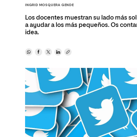
Diseño
Ingeniería y Tecnología
INGRID MOSQUERA GENDE
Ciencias P
Escuela de Humanidades
Ofici
Ciencias de la Salud
Diseño
Internacio
Inter
Los docentes muestran su lado más soli
Normas de Organización y
Ciencias Sociales
Ciencias de la Salud
Funcionamiento
a ayudar a los más pequeños. Os contam
idea.
Humanidades
Ciencias Sociales
Artes
Humanidades
Música
Artes
Música