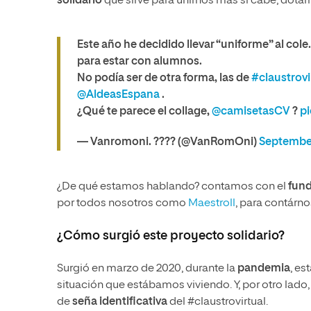
solidario
que sirve para unirnos más si cabe, dota
Este año he decidido llevar “uniforme” al col
para estar con alumnos.
No podía ser de otra forma, las de
#claustrovi
@AldeasEspana
.
¿Qué te parece el collage,
@camisetasCV
?
p
— Vanromoni. ???? (@VanRomOni)
September
¿De qué estamos hablando? contamos con el
fun
por todos nosotros como
Maestroll
, para contárno
¿Cómo surgió este proyecto solidario?
Surgió en marzo de 2020, durante la
pandemia
, e
situación que estábamos viviendo. Y, por otro lado,
de
seña identificativa
del #claustrovirtual.