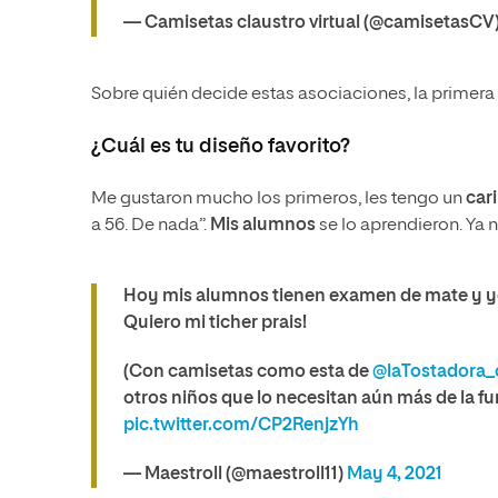
— Camisetas claustro virtual (@camisetasCV
Sobre quién decide estas asociaciones, la primera
¿Cuál es tu diseño favorito?
Me gustaron mucho los primeros, les tengo un
car
a 56. De nada”.
Mis alumnos
se lo aprendieron. Ya n
Hoy mis alumnos tienen examen de mate y yo
Quiero mi ticher prais!
(Con camisetas como esta de
@laTostadora
otros niños que lo necesitan aún más de la 
pic.twitter.com/CP2RenjzYh
— Maestroll (@maestroll11)
May 4, 2021