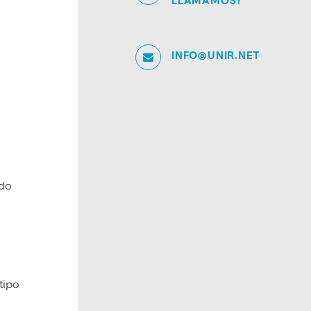
LLAMAMOS?
INFO@UNIR.NET
ido
tipo