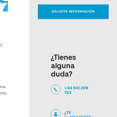
d,
¿Tienes
alguna
duda?
una
+34 941 209
743
ena,
¿TE