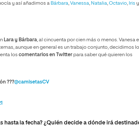
ocía y así añadimos a
Bárbara
,
Vanessa
,
Natalia
,
Octavio
,
Iris
y
an
Lara y Bárbara
, al cincuenta por cien más o menos. Vanesa 
 temas, aunque en general es un trabajo conjunto, decidimos l
enta los
comentarios en Twitter
para saber qué quieren los
ión ???
@camisetasCV
21
s hasta la fecha? ¿Quién decide a dónde irá destinad