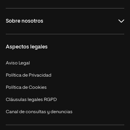
Grados
Sobre nosotros
Másteres Oficiales
Másteres Propios
Misión y Valores
Aspectos legales
Doctorados
Facultades
Experto Universitario
Nuestro Equipo
Aviso Legal
Postgrados
Trabaja en UNIR
Política de Privacidad
Cursos Universitarios
Actualidad
Política de Cookies
UNIR Revista
Cláusulas legales RGPD
Eventos
Canal de consultas y denuncias
Alianzas corporativas