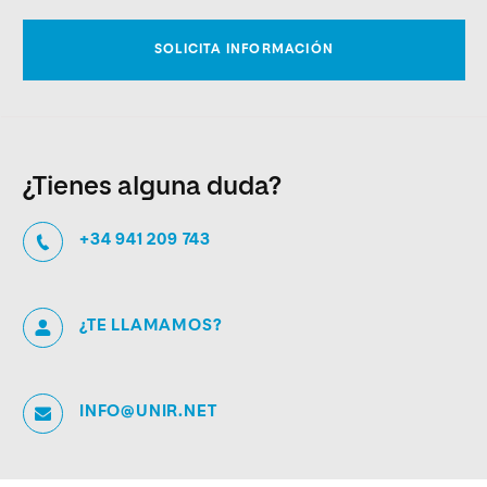
¿Tienes alguna duda?
+34 941 209 743
¿TE LLAMAMOS?
INFO@UNIR.NET