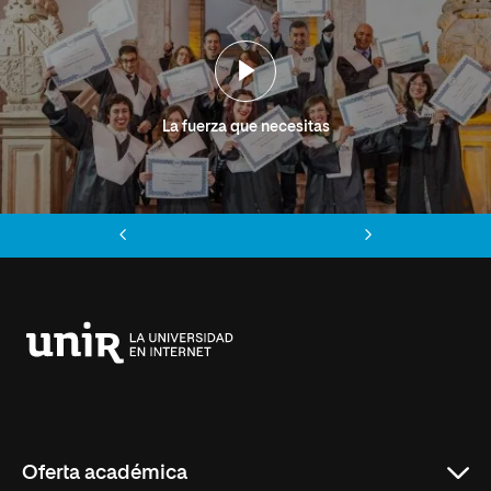
La fuerza que necesitas
Anterior
Siguiente
Universidad
Internacional
de
La
Rioja
Oferta académica