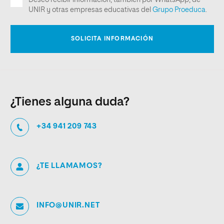
¿Tienes alguna duda?
+34 941 209 743
¿TE LLAMAMOS?
INFO@UNIR.NET