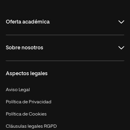
Internacional
de
La
Rioja
Oferta académica
Grados
Sobre nosotros
Másteres Oficiales
Másteres Propios
Misión y Valores
Aspectos legales
Doctorados
Facultades
Experto Universitario
Nuestro Equipo
Aviso Legal
Postgrados
Trabaja en UNIR
Política de Privacidad
Cursos Universitarios
Actualidad
Política de Cookies
UNIR Revista
Cláusulas legales RGPD