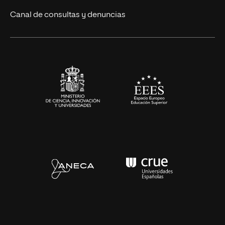
Eventos
Canal de consultas y denuncias
Alianzas corporativas
Sala de prensa
Contacto