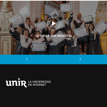
La fuerza que necesitas
Anterior
Siguiente
Universidad
Internacional
de
La
Rioja