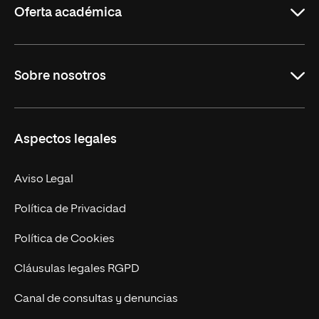
Oferta académica
Grados
Sobre nosotros
Másteres Oficiales
Másteres Propios
Misión y Valores
Aspectos legales
Doctorados
Facultades
Experto Universitario
Nuestro Equipo
Aviso Legal
Postgrados
Trabaja en UNIR
Política de Privacidad
Cursos Universitarios
Actualidad
Política de Cookies
UNIR Revista
Cláusulas legales RGPD
Eventos
Canal de consultas y denuncias