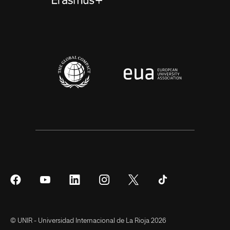
Síguenos
Síguenos
Síguenos
Síguenos
Síguenos
Síguenos
en
en
en
en
en
en
Facebook
YouTube
LinkedIn
Instagram
Twitter
Tiktok
© UNIR - Universidad Internacional de La Rioja 2026