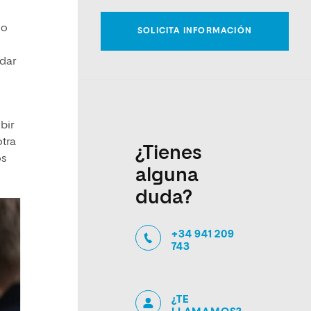
lo
 dar
bir
otra
¿Tienes
os
alguna
duda?
+34 941 209
743
¿TE