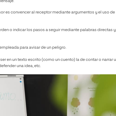
mensaje.
isor es convencer al receptor mediante argumentos y el uso de 
orden o indicar los pasos a seguir mediante palabras directas y
n empleada para avisar de un peligro.
r en un texto escrito (como un cuento) la de contar o narrar 
defender una idea, etc.