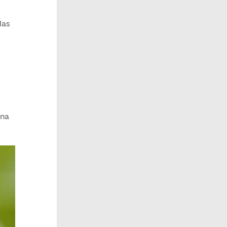
las
una