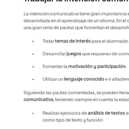
La intención comunicativa tiene gran importancia 
desarrollada en el aprendizaje de un idioma. En el
una gran serie de pautas que fomentan el desarroll
Tratar
temas de interés
para el alumnado.
Desarrollar
juegos
que requieran de comun
Fomentar la
motivación y participación
.
Utilizar un
lenguaje conocido
e ir añadie
Siguiendo las pautas comentadas, se pueden lleva
comunicativa
, teniendo siempre en cuenta la edad
Realizar ejercicios de
análisis de textos
es
como tipo de texto y función.