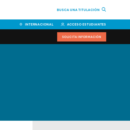
BUSCA UNA TITULACIÓN
INTERNACIONAL
ACCESO ESTUDIANTES
SOLICITA INFORMACIÓN
Facultad de Ciencias de la
Educación y Humanidades
Facultad de Ciencias de la
Salud
Facultad de Economía y
Empresa
Escuela Superior de Ingeniería
y Tecnología (ESIT)
Facultad de Derecho