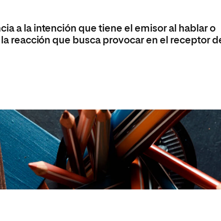
Máster Universitario en Psicopedagogía
olíticas y Relaciones
Acceso universitario para
na de Movilidad
nales
mayores
nacional
Máster Universitario en Atención Temprana y
a a la intención que tiene el emisor al hablar o
Desarrollo Infantil
 la reacción que busca provocar en el receptor de
Máster Universitario en Enseñanza de Español
como Lengua Extranjera (ELE)