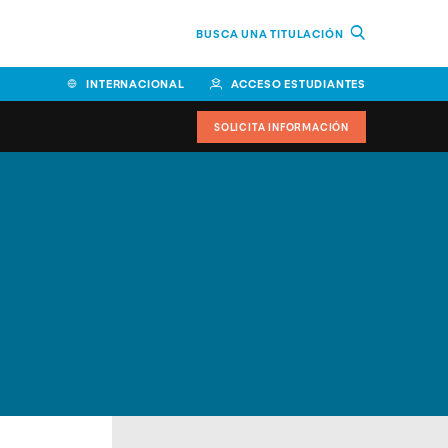
BUSCA UNA TITULACIÓN
INTERNACIONAL
ACCESO ESTUDIANTES
SOLICITA INFORMACIÓN
Facultad de Ciencias de la
Educación y Humanidades
Facultad de Ciencias de la
Salud
Facultad de Economía y
Empresa
Escuela Superior de Ingeniería
y Tecnología (ESIT)
Facultad de Derecho