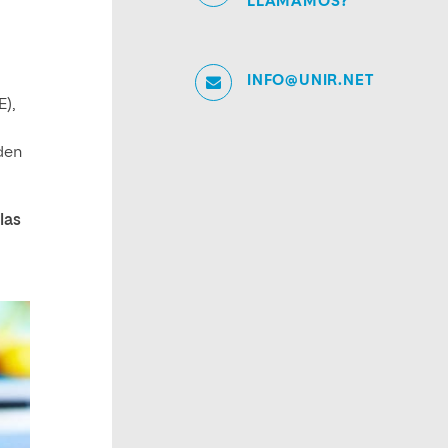
LLAMAMOS?
INFO@UNIR.NET
E),
den
las