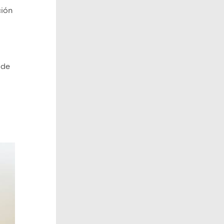
ción
 de