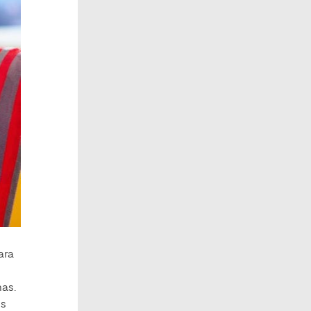
ara
mas.
os