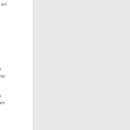
 así
e
vas
s
nes