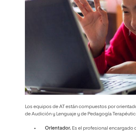
Los equipos de AT están compuestos por orientado
de Audición y Lenguaje y de Pedagogía Terapéutic
Orientador.
Es el profesional encargado d