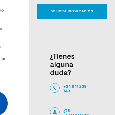
llo
la
a
¿Tienes
rar
alguna
duda?
+34 941 209
743
¿TE