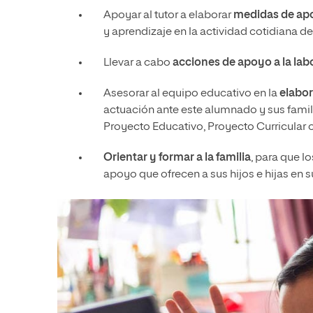
Apoyar al tutor a elaborar
medidas de ap
y aprendizaje en la actividad cotidiana del
Llevar a cabo
acciones de apoyo a la labo
Asesorar al equipo educativo en la
elabor
actuación ante este alumnado y sus famili
Proyecto Educativo, Proyecto Curricular
Orientar y formar a la familia
, para que l
apoyo que ofrecen a sus hijos e hijas en s