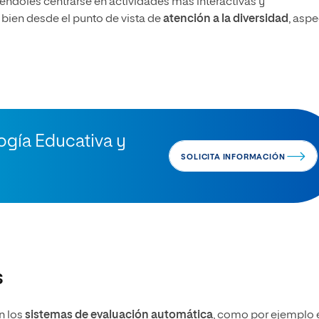
éndoles centrarse en actividades más interactivas y
 bien desde el punto de vista de
atención a la diversidad
, asp
ogía Educativa y
SOLICITA INFORMACIÓN
s
n los
sistemas de evaluación automática
, como por ejemplo 