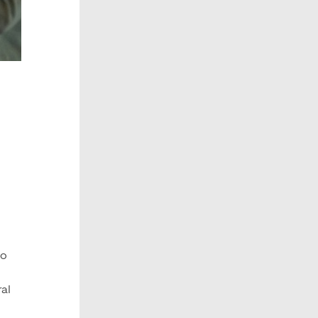
so
ral