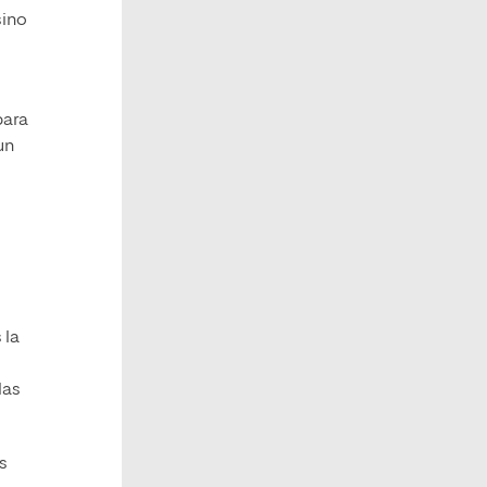
sino
para
un
 la
las
s