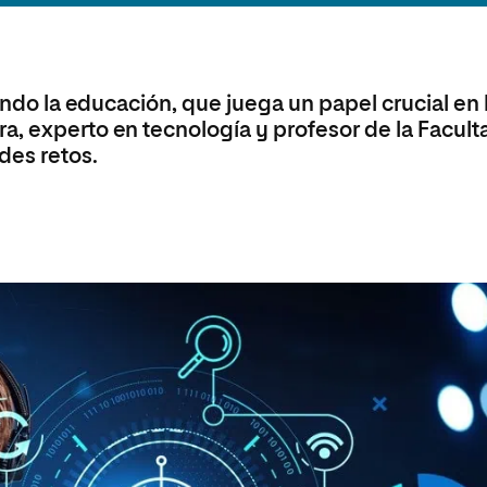
Máster Universitario en Psicopedagogía
olíticas y Relaciones
Acceso universitario para
na de Movilidad
nales
mayores
nacional
Máster Universitario en Atención Temprana y
Desarrollo Infantil
mando la educación, que juega un papel crucial en 
Máster Universitario en Enseñanza de Español
como Lengua Extranjera (ELE)
a, experto en tecnología y profesor de la Facult
des retos.