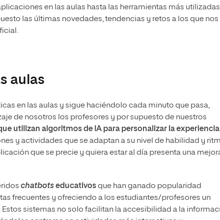
s aplicaciones en las aulas hasta las herramientas más utilizadas
upuesto las últimas novedades, tendencias y retos a los que nos
icial.
s aulas
icas en las aulas y sigue haciéndolo cada minuto que pasa,
zaje de nosotros los profesores y por supuesto de nuestros
ue utilizan algoritmos de IA para personalizar la experiencia
ones y actividades que se adaptan a su nivel de habilidad y rit
icación que se precie y quiera estar al día presenta una mejor
eridos
chatbots
educativos
que han ganado popularidad
as frecuentes y ofreciendo a los estudiantes/profesores un
 Estos sistemas no solo facilitan la accesibilidad a la informac