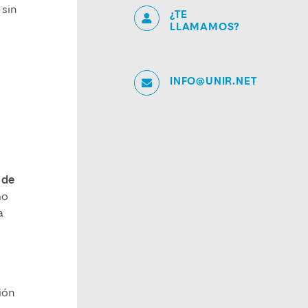
 sin
¿TE
LLAMAMOS?
INFO@UNIR.NET
 de
mo
a
ión