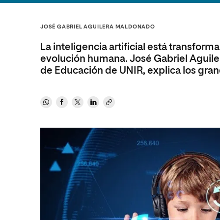
Diseño
Ingeniería y Tecnología
Ciencias P
Escuela de Humanidades
Ofici
Ciencias de la Salud
Diseño
Internacio
Inter
JOSÉ GABRIEL AGUILERA MALDONADO
Normas de Organización y
Ciencias Sociales
Ciencias de la Salud
Funcionamiento
La inteligencia artificial está transfor
Humanidades
Ciencias Sociales
evolución humana. José Gabriel Aguiler
de Educación de UNIR, explica los gran
Artes
Humanidades
Música
Artes
Música