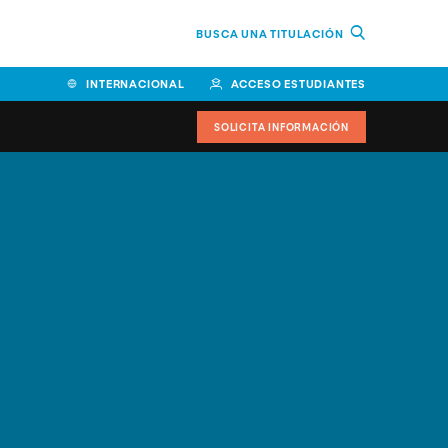
BUSCA UNA TITULACIÓN
INTERNACIONAL
ACCESO ESTUDIANTES
SOLICITA INFORMACIÓN
Facultad de Ciencias de la
Educación y Humanidades
Facultad de Ciencias de la
Salud
Facultad de Economía y
Empresa
Escuela Superior de Ingeniería
y Tecnología (ESIT)
Facultad de Derecho