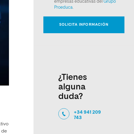
¿Tienes
alguna
duda?
+34 941 209
743
tivo
l de