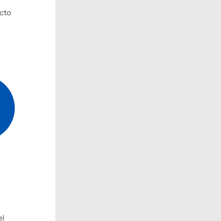
ecto
el