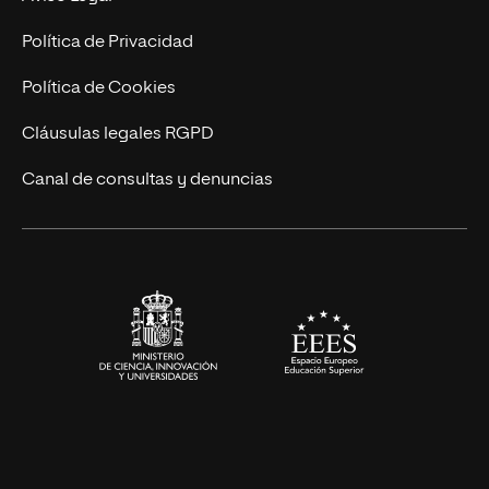
Postgrados
Trabaja en UNIR
Política de Privacidad
Cursos Universitarios
Actualidad
Política de Cookies
UNIR Revista
Cláusulas legales RGPD
Eventos
Canal de consultas y denuncias
Alianzas corporativas
Sala de prensa
Contacto