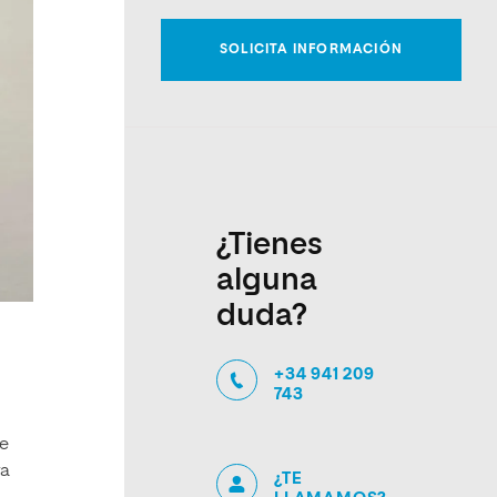
¿Tienes
alguna
duda?
+34 941 209
743
ue
ra
¿TE