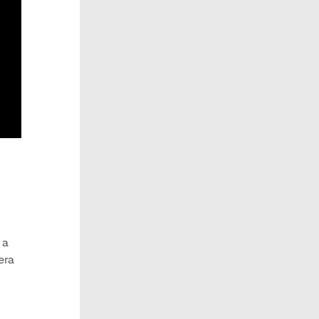
 a
era