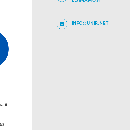
LLAMAMOS?
INFO@UNIR.NET
omo
el
as