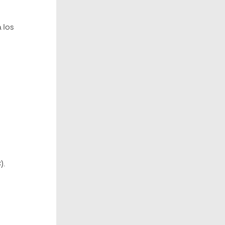
 los
).