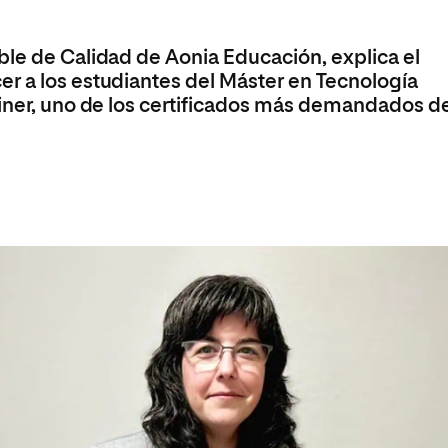
Máster Universitario en Psicopedagogía
olíticas y Relaciones
Acceso universitario para
na de Movilidad
nales
mayores
nacional
Máster Universitario en Atención Temprana y
ble de Calidad de Aonia Educación, explica el
Desarrollo Infantil
r a los estudiantes del Máster en Tecnología
Máster Universitario en Enseñanza de Español
ainer, uno de los certificados más demandados d
como Lengua Extranjera (ELE)