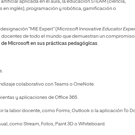
rtificial aplicada en el aula, la educación STEAM (ciencia,
as en inglés), programación y robótica, gamificación o
 designación “MIE Expert” (
Microsoft Innovative Educator Exper
 a docentes de todo el mundo que demuestran un compromiso
s de Microsoft en sus prácticas pedagógicas
.
s.
ndizaje colaborativo con Teams o OneNote.
mientas y aplicaciones de Office 365.
ir la labor docente, como Forms, Outlook o la aplicación To Do
ual, como Stream, Fotos, Paint 3D o Whiteboard.