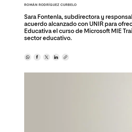
Diseño
Ingeniería y Tecnología
ROMÁN RODRÍGUEZ CURBELO
Ciencias P
Escuela de Humanidades
Ofici
Ciencias de la Salud
Diseño
Internacio
Inter
Sara Fontenla, subdirectora y responsa
Normas de Organización y
Ciencias Sociales
Ciencias de la Salud
Funcionamiento
acuerdo alcanzado con UNIR para ofrece
Educativa el curso de Microsoft MIE Tr
Humanidades
Ciencias Sociales
sector educativo.
Artes
Humanidades
Música
Artes
Música