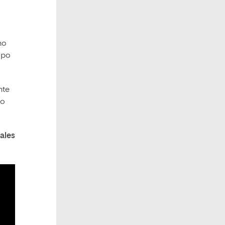
no
mpo
nte
lo
ales