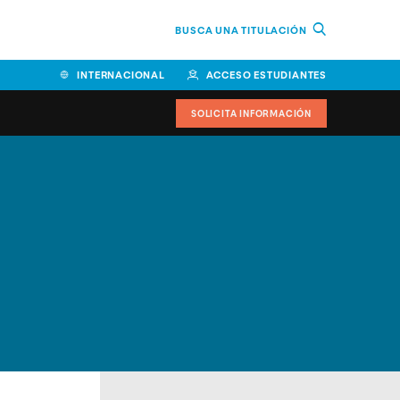
BUSCA UNA TITULACIÓN
INTERNACIONAL
ACCESO ESTUDIANTES
SOLICITA INFORMACIÓN
Facultad de Ciencias de la
Educación y Humanidades
Facultad de Ciencias de la
Salud
Facultad de Economía y
Empresa
Escuela Superior de Ingeniería
y Tecnología (ESIT)
Facultad de Derecho