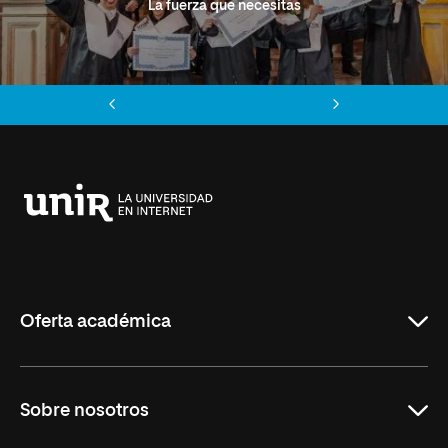
La fuerza que necesitas
Anterior
Siguiente
Universidad
Internacional
de
La
Rioja
Oferta académica
Grados
Sobre nosotros
Másteres Oficiales