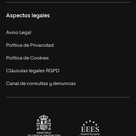
Másteres Propios
Misión y Valores
Aspectos legales
Doctorados
Facultades
Experto Universitario
Nuestro Equipo
Aviso Legal
Postgrados
Trabaja en UNIR
Política de Privacidad
Cursos Universitarios
Actualidad
Política de Cookies
UNIR Revista
Cláusulas legales RGPD
Eventos
Canal de consultas y denuncias
Alianzas corporativas
Sala de prensa
Contacto