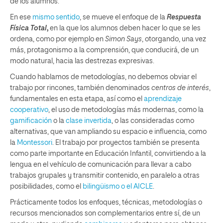
de los alumnos.
En ese
mismo sentido
, se mueve el enfoque de la
Respuesta
Física Total
,
en la que los alumnos deben hacer lo que se les
ordena, como por ejemplo en
Simon Says
, otorgando, una vez
más, protagonismo a la comprensión, que conducirá, de un
modo natural, hacia las destrezas expresivas.
Cuando hablamos de metodologías, no debemos obviar el
trabajo por rincones, también denominados
centros de interés
,
fundamentales en esta etapa, así como el
aprendizaje
cooperativo
, el uso de metodologías más modernas, como la
gamificación
o la
clase invertida
, o las consideradas como
alternativas, que van ampliando su espacio e influencia, como
la
Montessori
. El trabajo por proyectos también se presenta
como parte importante en Educación Infantil, convirtiendo a la
lengua en el vehículo de comunicación para llevar a cabo
trabajos grupales y transmitir contenido, en paralelo a otras
posibilidades, como el
bilingüismo o el AICLE
.
Prácticamente todos los enfoques, técnicas, metodologías o
recursos mencionados son complementarios entre sí, de un