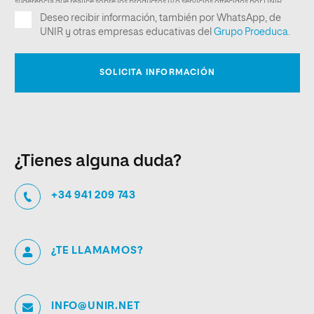
¿Tienes alguna duda?
+34 941 209 743
¿TE LLAMAMOS?
INFO@UNIR.NET