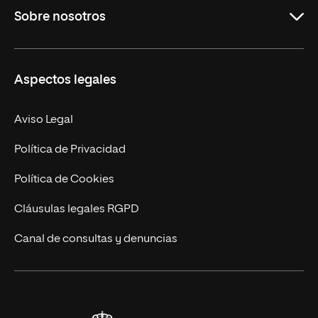
Sobre nosotros
Másteres Oficiales
Másteres Propios
Misión y Valores
Aspectos legales
Doctorados
Facultades
Experto Universitario
Nuestro Equipo
Aviso Legal
Postgrados
Trabaja en UNIR
Política de Privacidad
Cursos Universitarios
Actualidad
Política de Cookies
UNIR Revista
Cláusulas legales RGPD
Eventos
Canal de consultas y denuncias
Alianzas corporativas
Sala de prensa