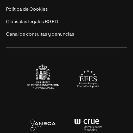
Cursos Universitarios
Actualidad
Política de Cookies
UNIR Revista
Cláusulas legales RGPD
Eventos
Canal de consultas y denuncias
Alianzas corporativas
Sala de prensa
Contacto