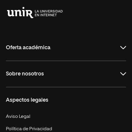
Universidad
Internacional
de
La
Rioja
Oferta académica
Grados
Sobre nosotros
Másteres Oficiales
Másteres Propios
Misión y Valores
Aspectos legales
Doctorados
Facultades
Experto Universitario
Nuestro Equipo
Aviso Legal
Postgrados
Trabaja en UNIR
Política de Privacidad