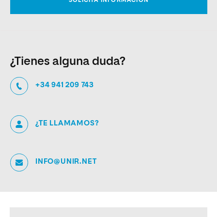
¿Tienes alguna duda?
+34 941 209 743
¿TE LLAMAMOS?
INFO@UNIR.NET