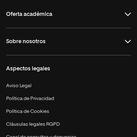
La
Rioja
Oferta académica
Grados
Sobre nosotros
Másteres Oficiales
Másteres Propios
Misión y Valores
Aspectos legales
Doctorados
Facultades
Experto Universitario
Nuestro Equipo
Aviso Legal
Postgrados
Trabaja en UNIR
Política de Privacidad
Cursos Universitarios
Actualidad
Política de Cookies
UNIR Revista
Cláusulas legales RGPD
Eventos