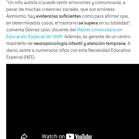
“Un niño autista sí puede sentir emociones y comunicarse, a
pesar de muchas creencias sociales, que son erróneas.
Asimismo, hay
evidencias suficientes
como para afirmar que,
en determinados casos, el trastorno
se supera
en su totalidad”,
comenta Gómez León, docente del
Máster Universitario en
Educación Especial de UNIR
. Además, es gerente de un centro
madrileño de
neuropsicología infantil y atención temprana
. A
diario, asiste a numerosos niños con esta Necesidad Educativa
Especial (NEE).