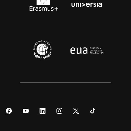
Síguenos
Síguenos
Síguenos
Síguenos
Síguenos
Síguenos
en
en
en
en
en
en
Facebook
YouTube
LinkedIn
Instagram
Twitter
Tiktok