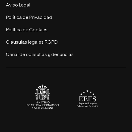
Experto Universitario
Nuestro Equipo
Aviso Legal
Postgrados
Trabaja en UNIR
Política de Privacidad
Cursos Universitarios
Actualidad
Política de Cookies
UNIR Revista
Cláusulas legales RGPD
Eventos
Canal de consultas y denuncias
Alianzas corporativas
Sala de prensa
Contacto