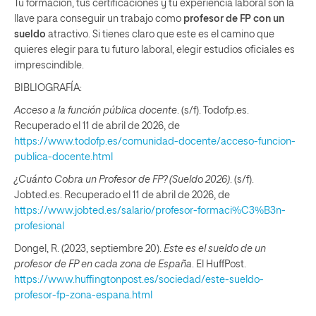
Tu formación, tus certificaciones y tu experiencia laboral son la
llave para conseguir un trabajo como
profesor de FP con un
sueldo
atractivo. Si tienes claro que este es el camino que
quieres elegir para tu futuro laboral, elegir estudios oficiales es
imprescindible.
BIBLIOGRAFÍA:
Acceso a la función pública docente
. (s/f). Todofp.es.
Recuperado el 11 de abril de 2026, de
https://www.todofp.es/comunidad-docente/acceso-funcion-
publica-docente.html
¿Cuánto Cobra un Profesor de FP? (Sueldo 2026)
. (s/f).
Jobted.es. Recuperado el 11 de abril de 2026, de
https://www.jobted.es/salario/profesor-formaci%C3%B3n-
profesional
Dongel, R. (2023, septiembre 20).
Este es el sueldo de un
profesor de FP en cada zona de España
. El HuffPost.
https://www.huffingtonpost.es/sociedad/este-sueldo-
profesor-fp-zona-espana.html