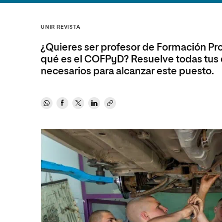
Diseño
Ingeniería y Tecnología
Ciencias P
Escuela de Humanidades
Ofici
Ciencias de la Salud
Diseño
Internacio
Inter
UNIR REVISTA
Normas de Organización y
Ciencias Sociales
Ciencias de la Salud
Funcionamiento
¿Quieres ser profesor de Formación Prof
Humanidades
Ciencias Sociales
qué es el COFPyD? Resuelve todas tus d
necesarios para alcanzar este puesto.
Artes
Humanidades
Música
Artes
Música