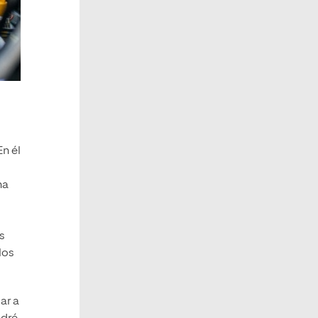
En él
na
s
los
ar a