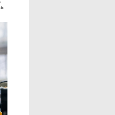
s
 de