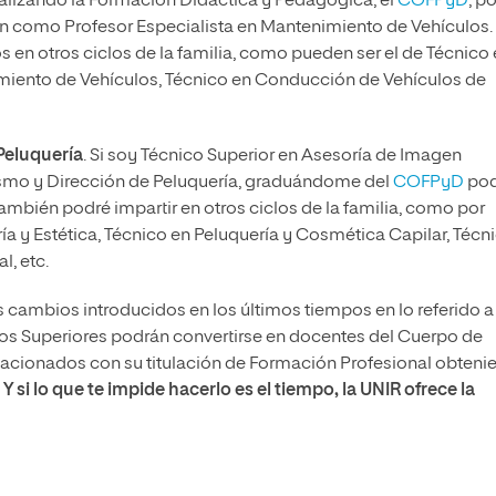
ealizando la Formación Didáctica y Pedagógica, el
COFPyD
, p
ón como Profesor Especialista en Mantenimiento de Vehículos.
 en otros ciclos de la familia, como pueden ser el de Técnico
nimiento de Vehículos, Técnico en Conducción de Vehículos de
Peluquería
. Si soy Técnico Superior en Asesoría de Imagen
lismo y Dirección de Peluquería, graduándome del
COFPyD
pod
También podré impartir en otros ciclos de la familia, como por
ía y Estética, Técnico en Peluquería y Cosmética Capilar, Técn
l, etc.
ambios introducidos en los últimos tiempos en lo referido a 
icos Superiores podrán convertirse en docentes del Cuerpo de
elacionados con su titulación de Formación Profesional obten
.
Y si lo que te impide hacerlo es el tiempo, la UNIR ofrece la