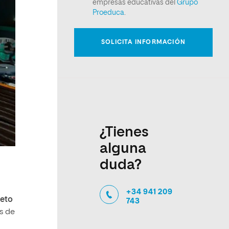
¿Tienes
alguna
duda?
+34 941 209
reto
743
os de