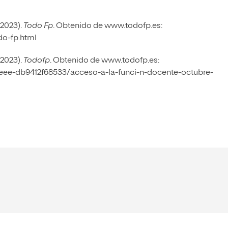
(2023).
Todo Fp
. Obtenido de www.todofp.es:
do-fp.html
(2023).
Todofp
. Obtenido de www.todofp.es:
eee-db9412f68533/acceso-a-la-funci-n-docente-octubre-