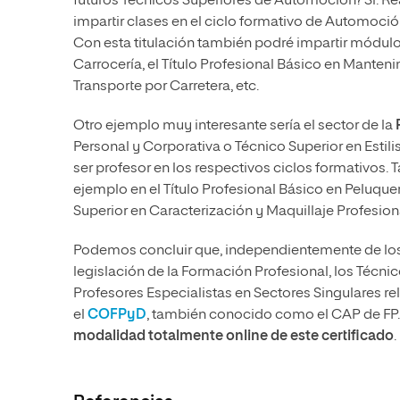
futuros Técnicos Superiores de Automoción? Sí. R
impartir clases en el ciclo formativo de Automoci
Con esta titulación también podré impartir módulos
Carrocería, el Título Profesional Básico en Mante
Transporte por Carretera, etc.
Otro ejemplo muy interesante sería el sector de la
Personal y Corporativa o Técnico Superior en Esti
ser profesor en los respectivos ciclos formativos. 
ejemplo en el Título Profesional Básico en Peluquer
Superior en Caracterización y Maquillaje Profesiona
Podemos concluir que, independientemente de los c
legislación de la Formación Profesional, los Técn
Profesores Especialistas en Sectores Singulares r
el
COFPyD
, también conocido como el CAP de FP
modalidad totalmente online de este certificado
.