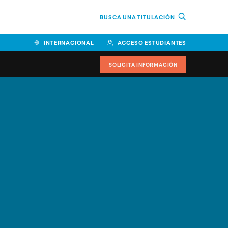
BUSCA UNA TITULACIÓN
INTERNACIONAL
ACCESO ESTUDIANTES
SOLICITA INFORMACIÓN
Facultad de Ciencias de la
Educación y Humanidades
Facultad de Ciencias de la
Salud
Facultad de Economía y
Empresa
Escuela Superior de Ingeniería
y Tecnología (ESIT)
Facultad de Derecho