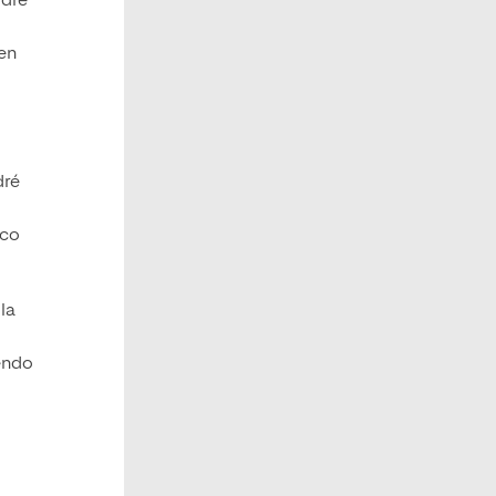
odré
 en
ré
ico
la
iendo