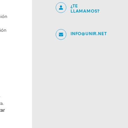
¿TE
LLAMAMOS?
ción
ión
INFO@UNIR.NET
e
a.
zar