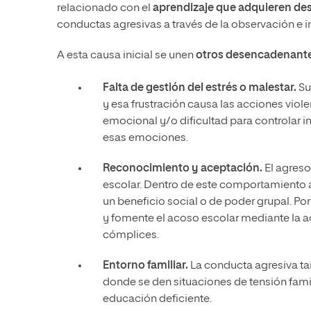
relacionado con el
aprendizaje que adquieren de
conductas agresivas a través de la observación e i
A esta causa inicial se unen
otros desencadenant
Falta de gestión del estrés o malestar.
Su
y esa frustración causa las acciones vio
emocional y/o dificultad para controlar i
esas emociones.
Reconocimiento y aceptación.
El agres
escolar. Dentro de este comportamiento a
un beneficio social o de poder grupal. Por
y fomente el acoso escolar mediante la ac
cómplices.
Entorno familiar.
La conducta agresiva ta
donde se den situaciones de tensión fami
educación deficiente.