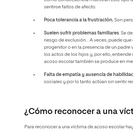
sentirse faltos de afecto.
Poca tolerancia a la frustración.
Son pers
Suelen sufrir problemas familiares
. Se d
riesgo de exclusión… A veces, puede que e
progenitor o en la presencia de un padre
los actos de los hijos y, por ello, entiend
acoso escolar también se produce en men
Falta de empatía y ausencia de habilida
sociales y por lo tanto actúan sin sentir 
¿Cómo reconocer a una víct
Para reconocer a una víctima de acoso escolar hay 