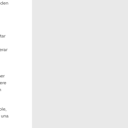
nden
tar
erar
ner
lere
n
le,
o una