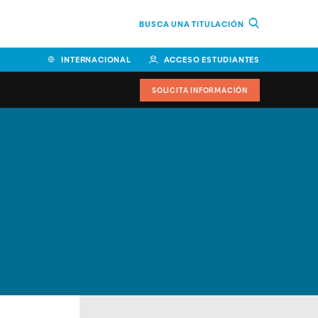
BUSCA UNA TITULACIÓN
INTERNACIONAL
ACCESO ESTUDIANTES
SOLICITA INFORMACIÓN
Facultad de Ciencias de la
Educación y Humanidades
Facultad de Ciencias de la
Salud
Facultad de Economía y
Empresa
Escuela Superior de Ingeniería
y Tecnología (ESIT)
Facultad de Derecho