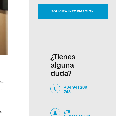
¿Tienes
alguna
duda?
za
+34 941 209
 y
743
¿TE
lo