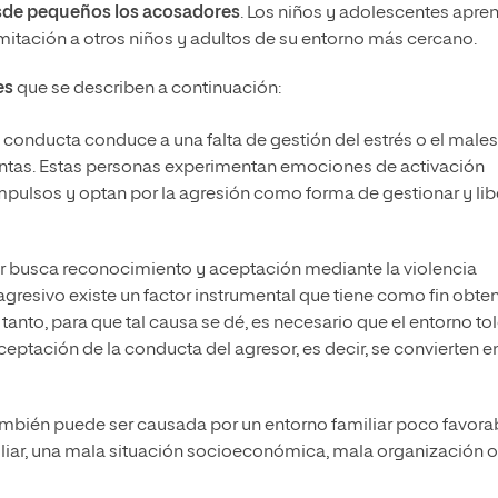
sde pequeños los acosadores
. Los niños y adolescentes apre
mitación a otros niños y adultos de su entorno más cercano.
es
que se describen a continuación:
 conducta conduce a una falta de gestión del estrés o el males
lentas. Estas personas experimentan emociones de activación
mpulsos y optan por la agresión como forma de gestionar y lib
or busca reconocimiento y aceptación mediante la violencia
gresivo existe un factor instrumental que tiene como fin obte
 tanto, para que tal causa se dé, es necesario que el entorno to
eptación de la conducta del agresor, es decir, se convierten e
mbién puede ser causada por un entorno familiar poco favorab
liar, una mala situación socioeconómica, mala organización 