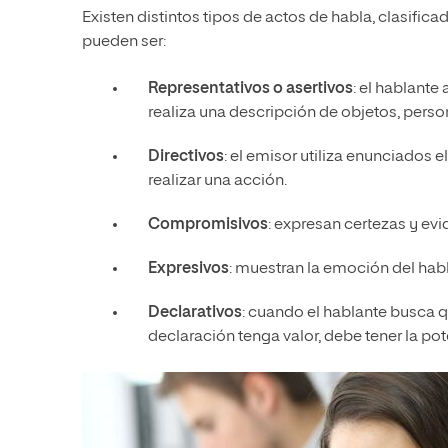
Existen distintos tipos de actos de habla, clasific
pueden ser:
Representativos o asertivos
: el hablante
realiza una descripción de objetos, pers
Directivos
: el emisor utiliza enunciados 
realizar una acción.
Compromisivos
: expresan certezas y e
Expresivos
: muestran la emoción del habl
Declarativos
: cuando el hablante busca q
declaración tenga valor, debe tener la po