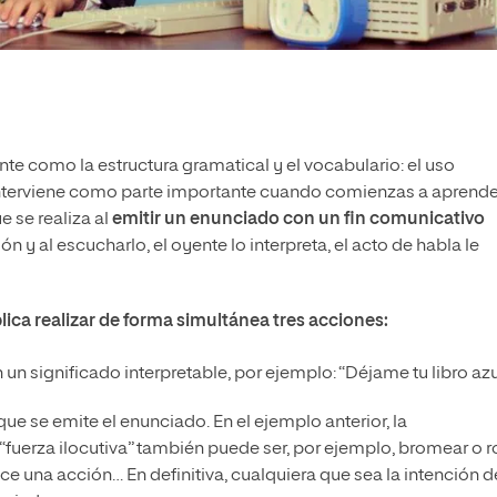
te como la estructura gramatical y el vocabulario: el uso
 interviene como parte importante cuando comienzas a aprende
e se realiza al
emitir un enunciado con un fin comunicativo
ción y al escucharlo, el oyente lo interpreta, el acto de habla le
lica realizar de forma simultánea tres acciones:
 un significado interpretable, por ejemplo: “Déjame tu libro azu
que se emite el enunciado. En el ejemplo anterior, la
 “fuerza ilocutiva” también puede ser, por ejemplo, bromear o 
ice una acción… En definitiva, cualquiera que sea la intención d