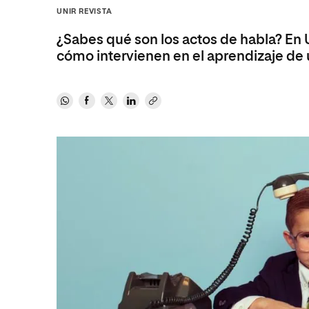
Diseño
Ingeniería y Tecnología
UNIR REVISTA
Ciencias P
Escuela de Humanidades
Ofici
Ciencias de la Salud
Diseño
Internacio
Inter
¿Sabes qué son los actos de habla? En 
Normas de Organización y
Ciencias Sociales
Ciencias de la Salud
Funcionamiento
cómo intervienen en el aprendizaje de 
Humanidades
Ciencias Sociales
Artes
Humanidades
Música
Artes
Música