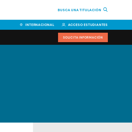
BUSCA UNA TITULACIÓN
INTERNACIONAL
ACCESO ESTUDIANTES
SOLICITA INFORMACIÓN
Facultad de Ciencias de la
Educación y Humanidades
Facultad de Ciencias de la
Salud
Facultad de Economía y
Empresa
Escuela Superior de Ingeniería
y Tecnología (ESIT)
Facultad de Derecho