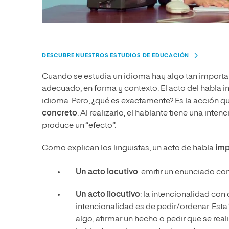
DESCUBRE NUESTROS ESTUDIOS DE EDUCACIÓN
Cuando se estudia un idioma hay algo tan importan
adecuado, en forma y contexto. El acto del habla
idioma. Pero, ¿qué es exactamente? Es la acción qu
concreto
. Al realizarlo, el hablante tiene una inten
produce un “efecto”.
Como explican los lingüistas, un acto de habla
imp
Un acto locutivo
: emitir un enunciado con
Un acto ilocutivo
: la intencionalidad con 
intencionalidad es de pedir/ordenar. Esta
algo, afirmar un hecho o pedir que se real