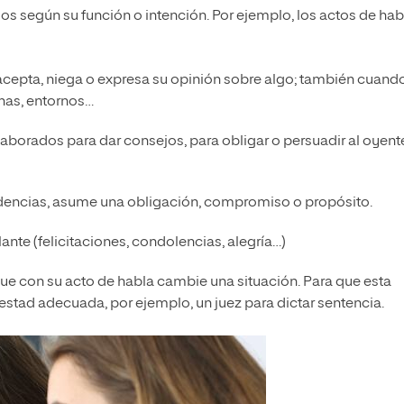
ados según su función o intención. Por ejemplo, los actos de hab
 acepta, niega o expresa su opinión sobre algo; también cuand
onas, entornos…
elaborados para dar consejos, para obligar o persuadir al oyent
videncias, asume una obligación, compromiso o propósito.
ante (felicitaciones, condolencias, alegría…)
ue con su acto de habla cambie una situación. Para que esta
testad adecuada, por ejemplo, un juez para dictar sentencia.