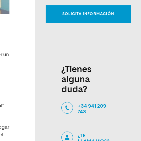
r un
¿Tienes
alguna
duda?
l”.
+34 941 209
743
rogar
el
¿TE