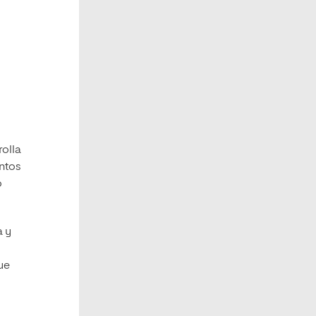
rolla
untos
o
a y
ue