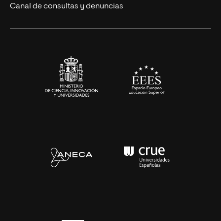
Eventos
Canal de consultas y denuncias
Alianzas corporativas
Sala de prensa
Contacto