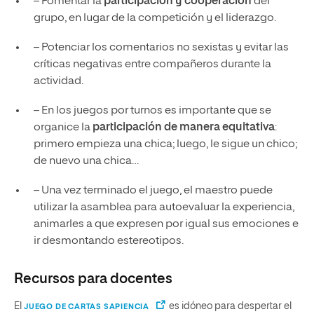
– Fomentar la
participación y cooperación
del
grupo, en lugar de la competición y el liderazgo.
– Potenciar los comentarios no sexistas y evitar las
críticas negativas entre compañeros durante la
actividad.
– En los juegos por turnos es importante que se
organice la
participación de manera equitativa
:
primero empieza una chica; luego, le sigue un chico;
de nuevo una chica…
– Una vez terminado el juego, el maestro puede
utilizar la asamblea para autoevaluar la experiencia,
animarles a que expresen por igual sus emociones e
ir desmontando estereotipos.
Recursos para docentes
El
es idóneo para despertar el
JUEGO DE CARTAS SAPIENCIA