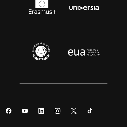
Síguenos
Síguenos
Síguenos
Síguenos
Síguenos
Síguenos
en
en
en
en
en
en
Facebook
YouTube
LinkedIn
Instagram
Twitter
Tiktok