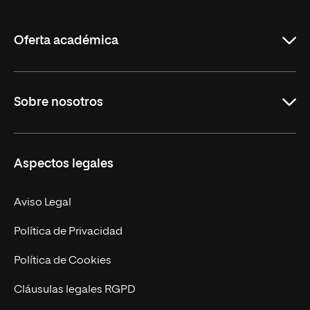
de
La
Rioja
Oferta académica
Grados
Sobre nosotros
Másteres Oficiales
Másteres Propios
Misión y Valores
Aspectos legales
Doctorados
Facultades
Experto Universitario
Nuestro Equipo
Aviso Legal
Postgrados
Trabaja en UNIR
Política de Privacidad
Cursos Universitarios
Actualidad
Política de Cookies
UNIR Revista
Cláusulas legales RGPD