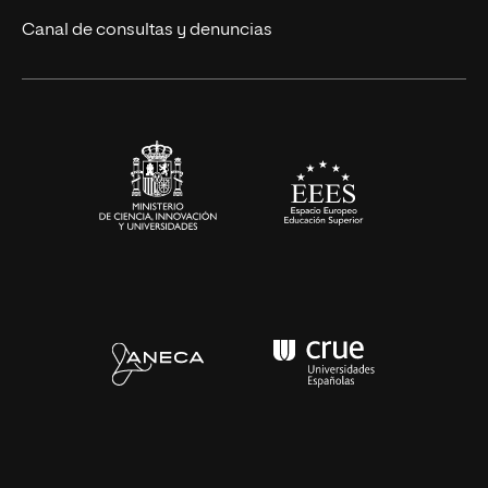
Eventos
Canal de consultas y denuncias
Alianzas corporativas
Sala de prensa
Contacto