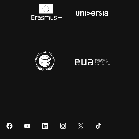
Síguenos
Síguenos
Síguenos
Síguenos
Síguenos
Síguenos
en
en
en
en
en
en
Facebook
YouTube
LinkedIn
Instagram
Twitter
Tiktok