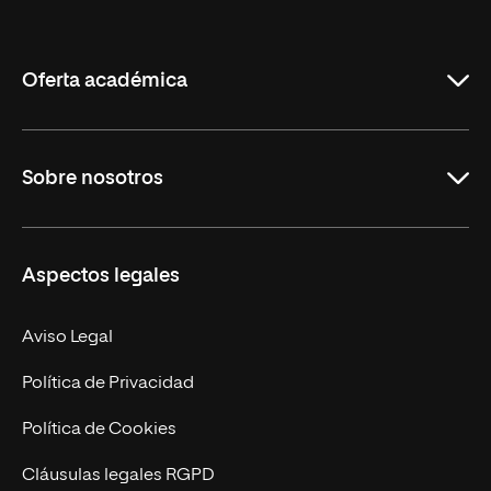
Internacional
de
La
Rioja
Oferta académica
Grados
Sobre nosotros
Másteres Oficiales
Másteres Propios
Misión y Valores
Aspectos legales
Doctorados
Facultades
Experto Universitario
Nuestro Equipo
Aviso Legal
Postgrados
Trabaja en UNIR
Política de Privacidad
Cursos Universitarios
Actualidad
Política de Cookies
UNIR Revista
Cláusulas legales RGPD