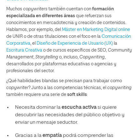
Muchos
copywriters
también cuentan con
formación
especializada en diferentes áreas
que refuerzan sus
conocimientos en mercadotecnia y creación de contenidos.
Hablamos, por ejemplo, del
Máster en Marketing Digital online
de UNIR o de otras titulaciones con el foco en la
Comunicación
Corporativa
, el
Diseño de Experiencia de Usuario (UX)
la
Escritura Creativa
o de cursos específicos de SEO,
Community
Management
,
Storytelling
o, incluso,
Copywriting
,
desarrollados por plataformas educativas o agencias y
profesionales del sector.
¿Qué habilidades blandas se precisan para trabajar como
copywriter
? Junto a las competencias técnicas, el
copywriting
también requiere una serie de
soft skills
:
Necesita dominar la
escucha activa
si quiere
descubrir las necesidades del público objetivo y
enviar un mensaje seductor.
Gracias a la
empatía
podrá comprender las