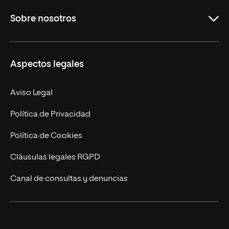
Grados
Sobre nosotros
Másteres Oficiales
Másteres Propios
Misión y Valores
Aspectos legales
Doctorados
Facultades
Experto Universitario
Nuestro Equipo
Aviso Legal
Postgrados
Trabaja en UNIR
Política de Privacidad
Cursos Universitarios
Actualidad
Política de Cookies
UNIR Revista
Cláusulas legales RGPD
Eventos
Canal de consultas y denuncias
Alianzas corporativas
Sala de prensa