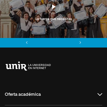
La fuerza que necesitas
Anterior
Siguiente
Universidad
Internacional
de
La
Rioja
Oferta académica