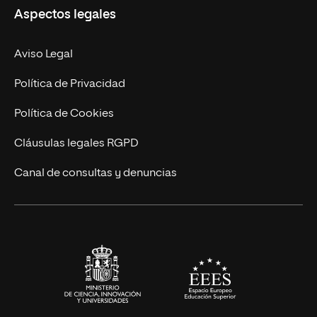
Aspectos legales
Doctorados
Facultades
Experto Universitario
Nuestro Equipo
Aviso Legal
Postgrados
Trabaja en UNIR
Política de Privacidad
Cursos Universitarios
Actualidad
Política de Cookies
UNIR Revista
Cláusulas legales RGPD
Eventos
Canal de consultas y denuncias
Alianzas corporativas
Sala de prensa
Contacto