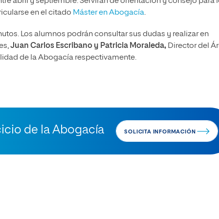
tre abril y septiembre. Servirán de orientación y consejo para 
icularse en el citado
Máster en Abogacía
.
nutos. Los alumnos podrán consultar sus dudas y realizar en
es,
Juan Carlos Escribano y Patricia Moraleda,
Director del Á
lidad de la Abogacía respectivamente.
cicio de la Abogacía
SOLICITA INFORMACIÓN