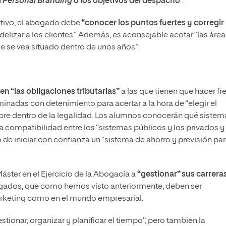
l
Personal Branding
o los objetivos del despacho
“.
tivo, el abogado debe
“conocer los puntos fuertes y corregir
elizar a los clientes”. Además, es aconsejable acotar “las áre
e se vea situado dentro de unos años”.
en “las obligaciones tributarias”
a las que tienen que hacer fr
adas con detenimiento para acertar a la hora de “elegir el
re dentro de la legalidad. Los alumnos conocerán qué sistem
 la compatibilidad entre los “sistemas públicos y los privados y
o de iniciar con confianza un “sistema de ahorro y previsión par
áster en el Ejercicio de la Abogacía a
“gestionar” sus carrera
ados, que como hemos visto anteriormente, deben ser
arketing como en el mundo empresarial.
tionar, organizar y planificar el tiempo”, pero también la