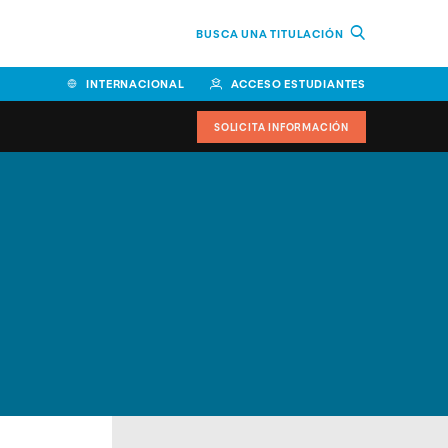
BUSCA UNA TITULACIÓN
INTERNACIONAL
ACCESO ESTUDIANTES
SOLICITA INFORMACIÓN
Facultad de Ciencias de la
Educación y Humanidades
Facultad de Ciencias de la
Salud
Facultad de Economía y
Empresa
Escuela Superior de Ingeniería
y Tecnología (ESIT)
Facultad de Derecho