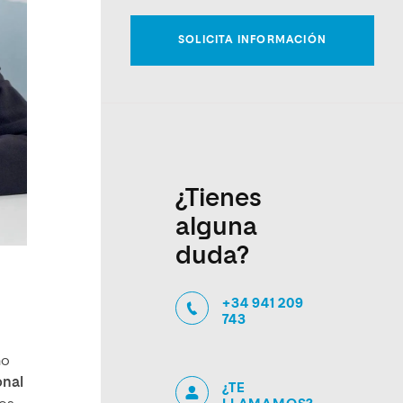
¿Tienes
alguna
duda?
+34 941 209
743
ho
onal
¿TE