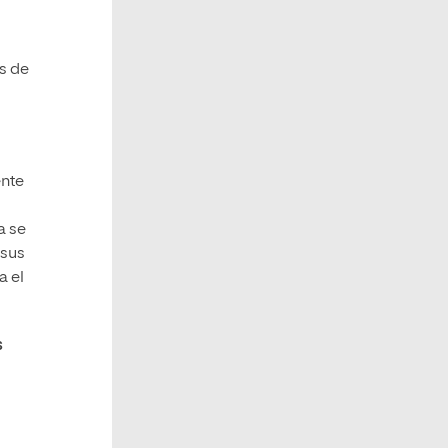
as de
ente
a se
 sus
a el
s