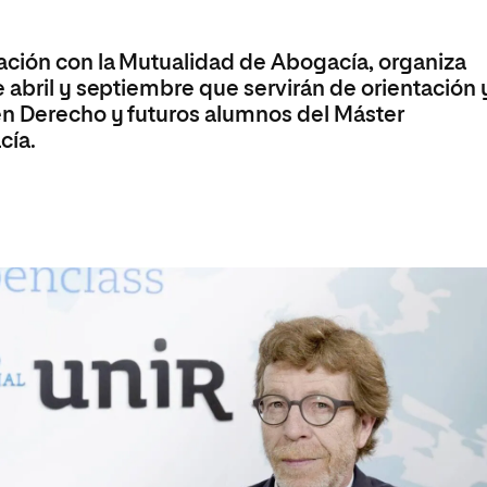
Máster Universitario en Psicopedagogía
olíticas y Relaciones
Acceso universitario para
na de Movilidad
nales
mayores
nacional
Máster Universitario en Atención Temprana y
ación con la Mutualidad de Abogacía, organiza
Desarrollo Infantil
 abril y septiembre que servirán de orientación 
Máster Universitario en Enseñanza de Español
en Derecho y futuros alumnos del Máster
como Lengua Extranjera (ELE)
cía.