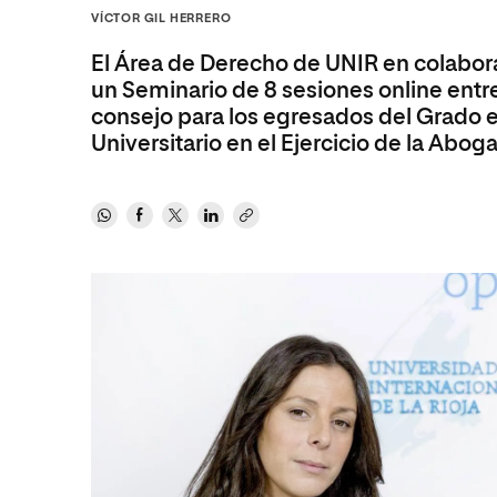
Diseño
Ingeniería y Tecnología
VÍCTOR GIL HERRERO
Ciencias P
Escuela de Humanidades
Ofici
Ciencias de la Salud
Diseño
Internacio
Inter
El Área de Derecho de UNIR en colabor
Normas de Organización y
Ciencias Sociales
Ciencias de la Salud
Funcionamiento
un Seminario de 8 sesiones online entre
consejo para los egresados del Grado 
Humanidades
Ciencias Sociales
Universitario en el Ejercicio de la Aboga
Artes
Humanidades
Música
Artes
Música