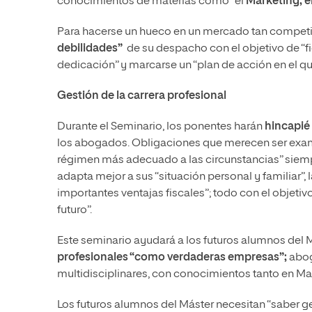
conocimientos de materias como “el
Marketing, e
Para hacerse un hueco en un mercado tan competi
debilidades”
de su despacho con el objetivo de “fid
dedicación” y marcarse un “plan de acción en el qu
Gestión de la carrera profesional
Durante el Seminario, los ponentes harán
hincapié 
los abogados. Obligaciones que merecen ser examin
régimen más adecuado a las circunstancias” siemp
adapta mejor a sus “situación personal y familiar”,
importantes ventajas fiscales”; todo con el objetiv
futuro”.
Este seminario ayudará a los futuros alumnos del M
profesionales “como verdaderas empresas”;
abog
multidisciplinares, con conocimientos tanto en M
Los futuros alumnos del Máster necesitan “saber ges