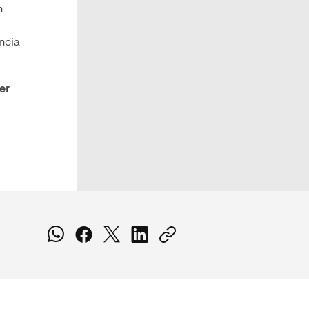
n
ncia
er