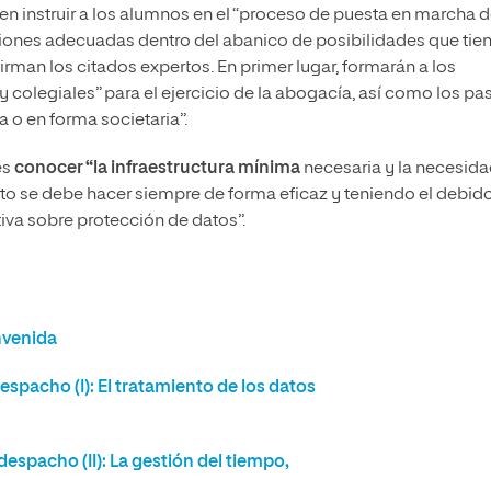
en instruir a los alumnos en el “proceso de puesta en marcha d
siones adecuadas dentro del abanico de posibilidades que tie
irman los citados expertos. En primer lugar, formarán a los
 y colegiales” para el ejercicio de la abogacía, así como los pa
 o en forma societaria”.
es
conocer “la infraestructura mínima
necesaria y la necesida
esto se debe hacer siempre de forma eficaz y teniendo el debid
tiva sobre protección de datos”.
nvenida
espacho (I): El tratamiento de los datos
despacho (II): La gestión del tiempo,