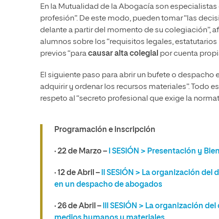
En la Mutualidad de la Abogacía son especialistas 
profesión”. De este modo, pueden tomar “las deci
delante a partir del momento de su colegiación”, af
alumnos sobre los “requisitos legales, estatutarios
previos “para
causar alta colegial
por cuenta propia
El siguiente paso para abrir un bufete o despacho 
adquirir y ordenar los recursos materiales”. Todo 
respeto al “secreto profesional que exige la norma
Programación e inscripción
· 22 de Marzo
–
I SESIÓN > Presentación y Bie
· 12 de Abril
–
II SESIÓN > La organización del d
en un despacho de abogados
· 26 de Abril
–
III SESIÓN > La organización del 
medios humanos y materiales