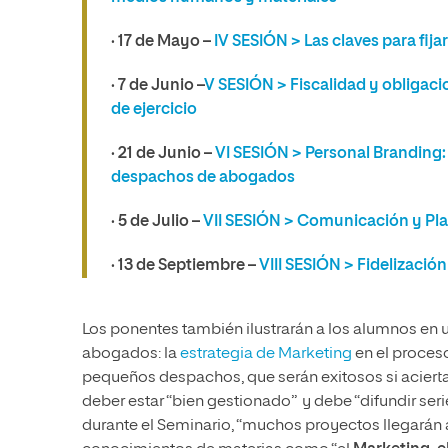
· 17 de Mayo
–
IV SESIÓN > Las claves para fija
· 7 de Junio
–
V SESIÓN > Fiscalidad y obligaci
de ejercicio
· 21 de Junio
–
VI SESIÓN > Personal Branding
despachos de abogados
· 5 de Julio
–
VII SESIÓN > Comunicación y Pl
· 13 de Septiembre
–
VIII SESIÓN > Fidelización
Los ponentes también ilustrarán a los alumnos en 
abogados: la
estrategia de Marketing
en el proceso
pequeños despachos, que serán exitosos si acierta
deber estar “bien gestionado” y debe “difundir seri
durante el Seminario, “muchos proyectos llegarán