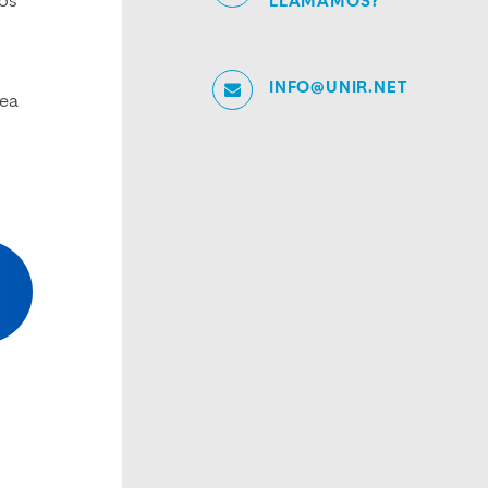
los
LLAMAMOS?
INFO@UNIR.NET
rea