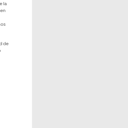
e la
nen
sos
d de
o