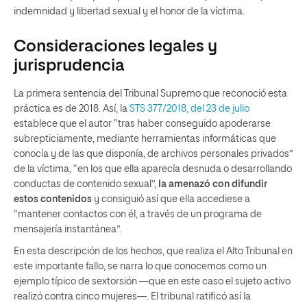
indemnidad y libertad sexual y el honor de la víctima.
Consideraciones legales y
jurisprudencia
La primera sentencia del Tribunal Supremo que reconoció esta
práctica es de 2018. Así, la
STS 377/2018, del 23 de julio
establece que el autor “tras haber conseguido apoderarse
subrepticiamente, mediante herramientas informáticas que
conocía y de las que disponía, de archivos personales privados”
de la víctima, “en los que ella aparecía desnuda o desarrollando
conductas de contenido sexual”,
la amenazó con difundir
estos contenidos
y consiguió así que ella accediese a
“mantener contactos con él, a través de un programa de
mensajería instantánea”.
En esta descripción de los hechos, que realiza el Alto Tribunal en
este importante fallo, se narra lo que conocemos como un
ejemplo típico de sextorsión —que en este caso el sujeto activo
realizó contra cinco mujeres—. El tribunal ratificó así la