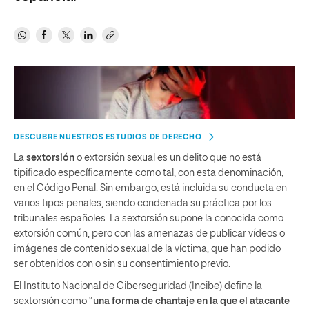
DESCUBRE NUESTROS ESTUDIOS DE DERECHO
La
sextorsión
o extorsión sexual es un delito que no está
tipificado específicamente como tal, con esta denominación,
en el Código Penal. Sin embargo, está incluida su conducta en
varios tipos penales, siendo condenada su práctica por los
tribunales españoles. La sextorsión supone la conocida como
extorsión común, pero con las amenazas de publicar vídeos o
imágenes de contenido sexual de la víctima, que han podido
ser obtenidos con o sin su consentimiento previo.
El Instituto Nacional de Ciberseguridad (Incibe) define la
sextorsión como “
una forma de chantaje en la que el atacante