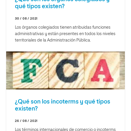
qué tipos existen?
30 / 08 / 2021
Los órganos colegiados tienen atribuidas funciones
administrativas y están presentes en todos los niveles
territoriales de la Administración Pública.
¿Qué son los incoterms y qué tipos
existen?
26 / 08 / 2021
Los términos internacionales de comercio o incoterms