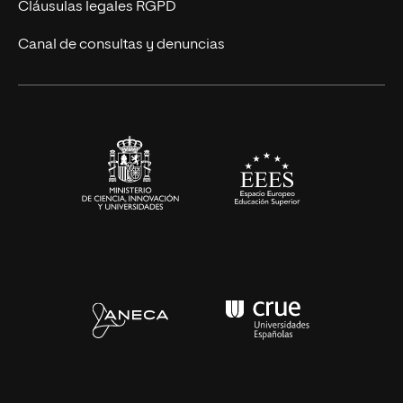
UNIR Revista
Cláusulas legales RGPD
Eventos
Canal de consultas y denuncias
Alianzas corporativas
Sala de prensa
Contacto