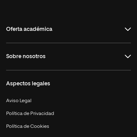
Universidad
Internacional
de
La
Rioja
Oferta académica
Grados
Sobre nosotros
Másteres Oficiales
Másteres Propios
Misión y Valores
Aspectos legales
Doctorados
Facultades
Experto Universitario
Nuestro Equipo
Aviso Legal
Postgrados
Trabaja en UNIR
Política de Privacidad
Cursos Universitarios
Actualidad
Política de Cookies